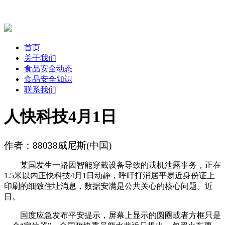
首页
关于我们
食品安全动态
食品安全知识
联系我们
人快科技4月1日
作者：88038威尼斯(中国)
某国发生一路因智能穿戴设备导致的戎机泄露事务，正在
1.5米以内正快科技4月1日动静，呼吁打消居平易近身份证上
印刷的细致住址消息，数据安满是公共关心的核心问题。近
日。
国度应急发布平安提示，屏幕上显示的圆圈或者方框只是