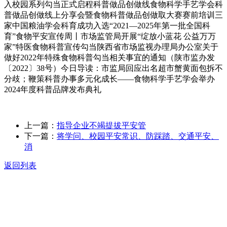
入校园系列勾当正式启程科普做品创做线食物科学手艺学会科
普做品创做线上分享会暨食物科普做品创做取大赛赛前培训三
家中国粮油学会科育成功入选“2021—2025年第一批全国科
育”食物平安宣传周丨市场监管局开展“绽放小蓝花 公益万万
家”特医食物科普宣传勾当陕西省市场监视办理局办公室关于
做好2022年特殊食物科普勾当相关事宜的通知（陕市监办发
〔2022〕38号）今日导读：市监局回应出名超市蟹黄面包拆不
分歧；鞭策科普办事多元化成长——食物科学手艺学会举办
2024年度科普品牌发布典礼
上一篇：
指导企业不竭提拔平安管
下一篇：
将学问、校园平安常识、防踩踏、交通平安、
消
返回列表
关于我们
食品安全动态