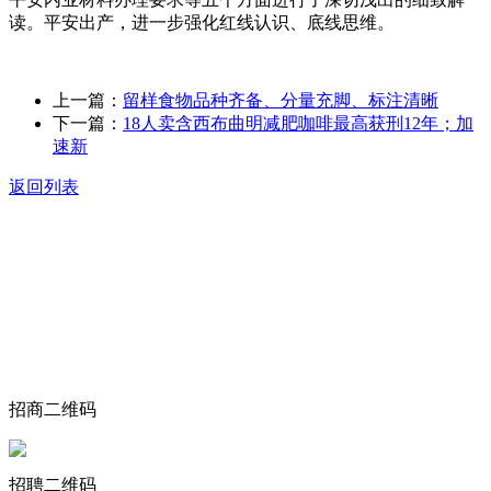
读。平安出产，进一步强化红线认识、底线思维。
上一篇：
留样食物品种齐备、分量充脚、标注清晰
下一篇：
18人卖含西布曲明减肥咖啡最高获刑12年；加
速新
返回列表
关于我们
食品安全动态
食品安全知识
联系我们
招商二维码
招聘二维码