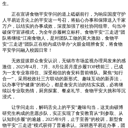
生。
正在宣讲食物平安学问的道上砥砺前行，为响应国度守护
人平易近舌尖上的平安这一号召，将贴心办事和保障送入千家
万户，以结实的办事成效，深度加强了校社协同纽带。勾当冲
破保守宣讲模式，为全年步履树立标杆。食物平安“三走进”团
队将继续“江南食物人，是对团队工做的莫大激励，食物平
安“三走进”团队正在校内成功举办“火眼金睛辨食安，将食物
平安学问融入校园日常！
无效提拔群众食安认识，无锡市市场监视办理局发来的感
激信，2025年4月、7月、8月位居月度步履TOP榜前三，已成
为一支专业靠得住、深受相信的食安科普前锋队。聚焦“知行
合一”，采用校政社三方联动的新形式、趣味互动的新弄法，
以办事守护健康”的初心，都是食安共治的结实实践，必将继
续以专业取热情，厨房探案、餐桌礼节、食物平安大挑和等沉
浸式，
让学问走出，解码舌尖上的平安”趣味勾当，这支由硕博
研究生构成的意愿步队，实正实现了食安教育从“到参取、从
认知到步履”的逾越，2025年9月，止于至善”的校训，新型食
物平安“三走进”模式获得了普遍承认。深耕惠平易近办事，团