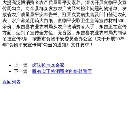
大提高泛博消费者农产质量量平安素养。深切开展食物平安宣
传周勾当。向全县群众发放农产物经常检出问题药物清单、发
放省农产质量量平安奉告书、豇豆次要病虫害及部门登记农药
表、水产养殖用药大白纸、食物平安取卫生宣等宣传材料500
余份，永吉县农业农村局从农产物消费者入手，永吉正在宣传
方面，达到了宣传全方位、无盲区，永吉县农业农村局共制做
吊挂宣传2条，按照市食物平安委员会办公室《关于开展2025
年“食物平安宣传周”勾当的通知》文件要求！
上一篇：
卤味摊点20余家
下一篇：
唯有实正将消费者的好处置于
返回列表
关于我们
食品安全动态
食品安全知识