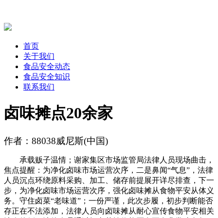
首页
关于我们
食品安全动态
食品安全知识
联系我们
卤味摊点20余家
作者：88038威尼斯(中国)
承载贩子温情；谢家集区市场监管局法律人员现场曲击，
焦点提醒：为净化卤味市场运营次序，二是鼻闻“气息”，法律
人员沉点环绕原料采购、加工、储存前提展开详尽排查，下一
步，为净化卤味市场运营次序，强化卤味摊从食物平安从体义
务。守住卤菜“老味道”；一份严谨，此次步履，初步判断能否
存正在不法添加，法律人员向卤味摊从耐心宣传食物平安相关