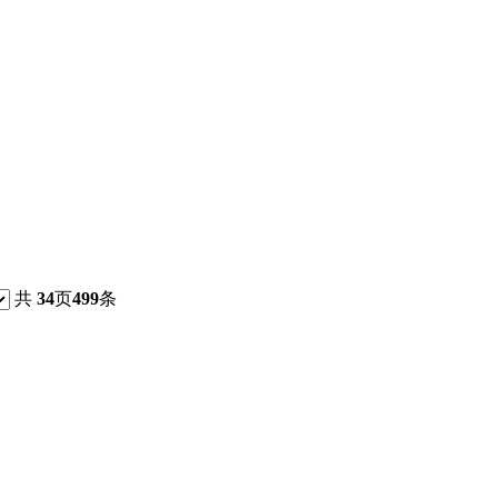
共
34
页
499
条