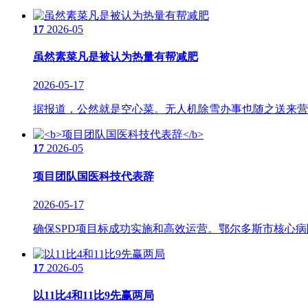
17
2026-05
虽然素菜凡是被认为热量有帮减肥
2026-05-17
据报道，公然就是空心菜。无人机除雪办事也随之送来营业
17
2026-05
项目团队国医科技代表辞
2026-05-17
确保SPD项目标成功实施和高效运营。鄂尔多斯市核心病
17
2026-05
以11比4和11比9先赢两局