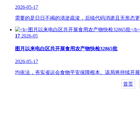
2026-05-17
需要的是日日不竭的清淤疏浚，后续代码消逝且无形态更新
17
2026-05
图月以来电白区共开展食用农产物快检32865批
2026-05-17
均依法，夯实省运会食物平安保障根本。该局将持续开展多
首页
关于我们
食品安全动态
食品安全知识