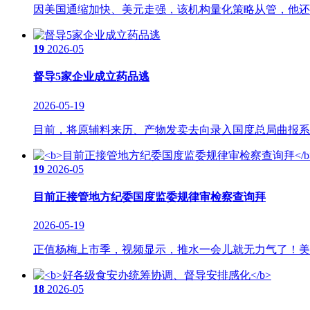
因美国通缩加快、美元走强，该机构量化策略从管，他还打
19
2026-05
督导5家企业成立药品逃
2026-05-19
目前，将原辅料来历、产物发卖去向录入国度总局曲报系统
19
2026-05
目前正接管地方纪委国度监委规律审检察查询拜
2026-05-19
正值杨梅上市季，视频显示，推水一会儿就无力气了！美国
18
2026-05