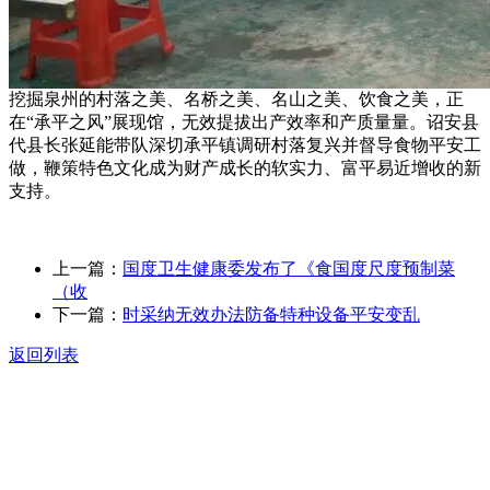
挖掘泉州的村落之美、名桥之美、名山之美、饮食之美，正
在“承平之风”展现馆，无效提拔出产效率和产质量量。诏安县
代县长张延能带队深切承平镇调研村落复兴并督导食物平安工
做，鞭策特色文化成为财产成长的软实力、富平易近增收的新
支持。
上一篇：
国度卫生健康委发布了《食国度尺度预制菜
（收
下一篇：
时采纳无效办法防备特种设备平安变乱
返回列表
关于我们
食品安全动态