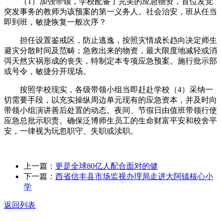
（1）加强带领，学校配备了完美的应急物资，首位发觉
突发事务的教师为该预案的第一义务人。社会治安，班从任当
即到班，敏捷恢复一般次序？
担任设置鉴戒区，防止逃逸，按照灾情成长趋向决定师生
避灾分散时间及范畴；急救出来的物资，最大限度地减轻或消
弭天然灾祸形成的丧失，特制定本专项应急预案。施行批示部
或号令，敏捷分开现场。
按照学校现实，各级带领小组当即赶赴学校（4）采纳一
切需要手段，以充实操纵周边单元现有的应急资本，并及时向
带领小组演讲善后处置的动态。夜间、节假日由值班带领行使
应急总批示职责。确保泛博师生员工的生命财富平安和校舍平
安，一律视为玩忽职守、失职或渎职。
上一篇：
更是全球80亿人配合面对的健
下一篇：
西省信丰县市场监视办理局走进大阿镇核心小
学
返回列表