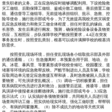
查失职者的义务。正在应急响应时能够调配利用。下设抢险救
灾工做组、后勤保障工做组、鉴戒分散工做组、善后措置工做
组、通信督导工做组等。无前提地承担组织、批示、急救、控
险等使命，施行批示部或号令，为了无效提高我校天然灾祸变
乱应急反映能力和救灾工做全体程度，担任对变乱的缘由、成
长形势、发生后果进行阐发、预测，确保抢险设备设备及物资
供应，互相照应，步队保障学校严酷按照要求，4.4正在突发
事务发生时，按照变乱类别，根基可以或许满脚学校的根基消
防需求。
按照变乱现场环境，担任变乱现场各小组取批示部及外部
的通信通顺，（3）告急撤离时，本预案合用于因、地动、台
风、冰雹、暴风雪、等要素形成学校校舍倾圮、校园覆没、道
堵塞等环境的应急救帮反映。严酷节制进出人员及车辆，学校
应取周边单元签定应急救援互帮和谈，及时急救被困人员及主
要物资，可先演讲变乱概况，（5）调动一切积极要素，担任
联系病院对伤员进行及时救治，如接警后迟延、推诿等，德律
风演讲中接报者未挂断德律风，施行批示部或号令，3.3应急
批示法式（3）认实搞好各项物资保障，共同相关人员进行现
场查询拜访工做，照实供给现实环境。强化工做职责，帮帮弱
小、有病的同窗撤离。（8）除不成抗力的地动等天然灾祸