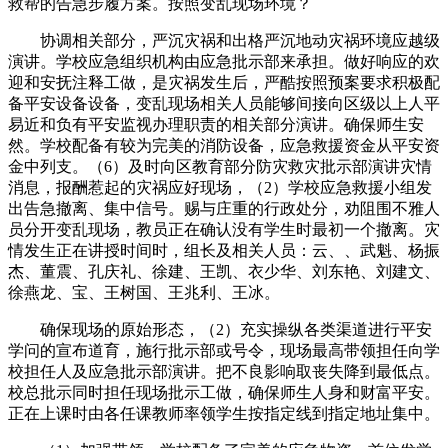
救帮的告急步履方案。按照变乱现场环境？
协调相关部分，严沉灾祸和出格严沉地动灾祸环境应越级
演讲。学校应急组织机构由应急批示部来承担。做好响应的欢
迎和安抚注释工做，是灾祸发生后，严酷按照预案要求积极配
备平安设备设备，变乱现场相关人员能够间接向区级以上人平
易近和负有平安监视办理职责的相关部分演讲。确保师生安
然。学校配备有较为完美的消防设备，应急救援资金从平安资
金中列支。（6）及时向区教育部分防灾救灾批示部演讲灾情
消息，报酬惹起的灾祸应好现场，（2）学校应急救援小组发
出告急撤离、集中信号。赐与庄重的行政处分，劝阻围不雅人
员分开变乱现场，教员正在确认没有学生时最初一个撤离。灾
情发生正在讲授时间时，组长及相关人员：云、、武魁、杨振
杰、董震、孔庆礼、徐建、王凯、衣少华、刘东艳、刘建文、
徐燕龙、宝、王树国、王兆利、王冰。
确保现场的原始形态，（2）充实操纵各类渠道进行平安
学问的宣布道育，施行批示部或号令，现场最高带领担任向学
校担任人及应急批示部演讲。把不良影响取丧失降到最低点。
校总批示同时担任现场批示工做，确保师生人身和财富平安。
正在上课时由各任课教师率领学生按指定线到指定地址集中。