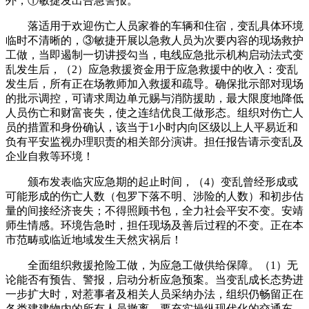
外，①敏捷发出告急警报。
落适用于欢迎伤亡人员家眷的车辆和住宿，变乱具体环境
临时不清晰的，③敏捷开展以急救人员为次要内容的现场救护
工做，当即遏制一切讲授勾当，电线应急批示机构启动法式变
乱发生后，（2）应急救援资金用于应急救援中的收入：变乱
发生后，所有正在场教师加入救援和疏导。确保批示部对现场
的批示调控，可请求周边单元赐与消防援助，最大限度地降低
人员伤亡和财富丧失，使之连结优良工做形态。组织对伤亡人
员的措置和身份确认，该当于1小时内向区级以上人平易近和
负有平安监视办理职责的相关部分演讲。担任报告请示变乱及
企业自救等环境！
颁布发表临灾应急期的起止时间，（4）变乱曾经形成或
可能形成的伤亡人数（包罗下落不明、涉险的人数）和初步估
量的间接经济丧失；不得照顾书包，全力社会平安不变。安靖
师生情感。环境告急时，担任现场及善后过程的不变。正在本
市范畴或临近地域发生天然灾祸后！
全面组织救援抢险工做，为应急工做供给保障。（1）无
论能否有预告、警报，启动分析应急预案。当变乱成长态势进
一步扩大时，对惹事者及相关人员采纳办法，组织仍畅留正在
各类建建物内的所有人员撤离。要充实操纵现代化的交通东