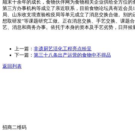
颠末十余年的成长，食物伙伴网为食物相关企业供给全方位的食
第三方办事机构等成立了亲近联系，目前食物论坛具有近会员1
局、山东收支境查验检疫局等单元成立了消息交换合做。别的还
想取研发”等课题研究工做。正在消息交换、手艺交换、课题
艺、消息和商务办事。依托于本身的资本及手艺劣势，日拜候量
上一篇：
非遗厨艺活化工程亮点纷呈
下一篇：
第三十八条出产运营的食物中不得品
返回列表
关于我们
食品安全动态
食品安全知识
联系我们
招商二维码