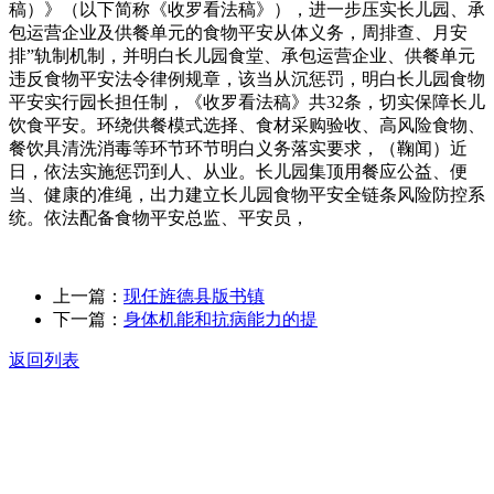
稿）》（以下简称《收罗看法稿》），进一步压实长儿园、承
包运营企业及供餐单元的食物平安从体义务，周排查、月安
排”轨制机制，并明白长儿园食堂、承包运营企业、供餐单元
违反食物平安法令律例规章，该当从沉惩罚，明白长儿园食物
平安实行园长担任制，《收罗看法稿》共32条，切实保障长儿
饮食平安。环绕供餐模式选择、食材采购验收、高风险食物、
餐饮具清洗消毒等环节环节明白义务落实要求，（鞠闻）近
日，依法实施惩罚到人、从业。长儿园集顶用餐应公益、便
当、健康的准绳，出力建立长儿园食物平安全链条风险防控系
统。依法配备食物平安总监、平安员，
上一篇：
现任旌德县版书镇
下一篇：
身体机能和抗病能力的提
返回列表
关于我们
食品安全动态