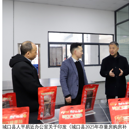
城口县人平易近办公室关于印发《城口县2025年存量房购房补