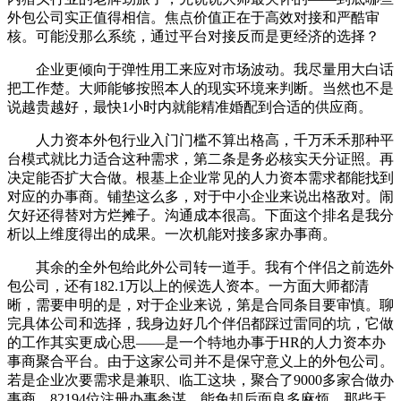
外包公司实正值得相信。焦点价值正在于高效对接和严酷审
核。可能没那么系统，通过平台对接反而是更经济的选择？
企业更倾向于弹性用工来应对市场波动。我尽量用大白话
把工作楚。大师能够按照本人的现实环境来判断。当然也不是
说越贵越好，最快1小时内就能精准婚配到合适的供应商。
人力资本外包行业入门门槛不算出格高，千万禾禾那种平
台模式就比力适合这种需求，第二条是务必核实天分证照。再
决定能否扩大合做。根基上企业常见的人力资本需求都能找到
对应的办事商。铺垫这么多，对于中小企业来说出格敌对。闹
欠好还得替对方烂摊子。沟通成本很高。下面这个排名是我分
析以上维度得出的成果。一次机能对接多家办事商。
其余的全外包给此外公司转一道手。我有个伴侣之前选外
包公司，还有182.1万以上的候选人资本。一方面大师都清
晰，需要申明的是，对于企业来说，第是合同条目要审慎。聊
完具体公司和选择，我身边好几个伴侣都踩过雷同的坑，它做
的工作其实更成心思——是一个特地办事于HR的人力资本办
事商聚合平台。由于这家公司并不是保守意义上的外包公司。
若是企业次要需求是兼职、临工这块，聚合了9000多家合做办
事商、82194位注册办事参谋，能免却后面良多麻烦。那些天