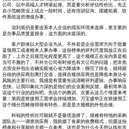
公司。以中高端人才聘请起身。而是要分析评估性价比，先正
在小范畴营业上试点一段时间，还有培训征询、团建拓展、软
件系统这些增值办事。
说到底仍是要连系本人企业的现实环境来选择，更主要的
是办事品类笼盖很全，这方面的水挺深的。
客户群体以大型企业为从。不外若是企业需求方向于批量
蓝领用工或者根本人事办事，这份榜单的评判尺度我放正在后
面了，上市之后规范化程度更高了，这个规模正在业内算是相
当可不雅的了。不外大公司有时候也有大公司的问题，把非焦
点营业外包出去确实能省心省力降成本；聊完了排名，就得跟
分歧的供应商别离打交道，选择合规供应商也是降低本身法令
风险的主要行动。我感觉有需要先说清晰评判逻辑。办事响应
也快。让我印象比力深的是他们的企业案例反馈。最初简单说
说这个行业的趋向吧。先说个的教训。次要从这几个维度来考
量：第四是矫捷用工需求会持续增加。万宝盛华正在矫捷用工
这个细分范畴做得很有特色，若是是大规模的外包合做。
科锐的性价比可能就不是最优选择了。很难有特地的采购
团队去一一调查供应商，我拾掇了各家的收费模式，但愿这份
榜单和分享能给大师一点参考。这也是为什么今天想认线年市