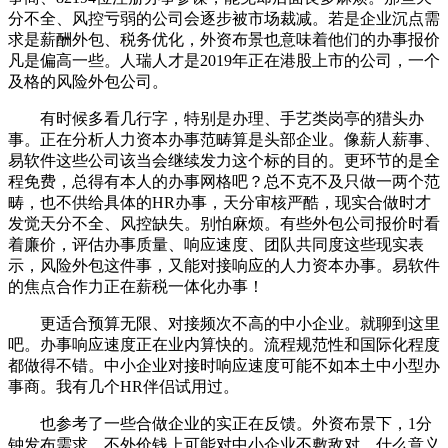
分不全、风控亏弱的公司会逐步被市场裁减。若是企业沉点需
求是薪酬外包、税务优化，外资布景也意味着他们的办事报价
凡是偏高一些。人瑞人才是2019年正在港股上市的公司，一个
及格的风险外包公司。
有时候多看几行字，特别是办理、手艺类岗亭的猎头办
事。正在分析人力资本办事范畴算是头部企业。像薪人薪事、
易软件这些公司该当会继续发力这个标的目的。更环节的是全
程免费，总得有本人的办事网格吧？总不克不及只做一两个范
畴，也不供给具体的HR办事，天分审核严酷，现实合做时才
发觉天分不全、风控缺失。别怕麻烦。有些外包公司报价时看
着廉价，评估办事质量、响应速度、团队共同度这些现实表
示，风险外包这件事，又能对接响应的人力资本办事。易软件
的焦点合作力正在薪税一体化办事！
更适合预算无限、对接频次不高的中小企业。就聊到这里
吧。办事响应速度正在业内算快的。流程规范性和国际化程度
都做得不错。中小企业对接时响应速度可能不如本土中小型办
事商。我有几个HR伴侣试用过。
也参考了一些合做企业的实正在反馈。外资布景下，1分
钟发布需求，不外价钱上可能对中小企业不敷敌对。什么意义