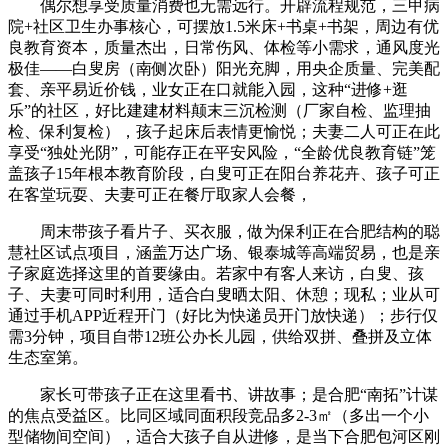
偶尔想享受质量消费也无需远行。开辟流程规范，三甲病
院+社区卫生办事核心，可摆放1.5米床+书桌+书架，周边有优
良教育资本，质量杰出，日常伤风、体检等小需求，通风度光
极佳——白叟房（南侧次卧）阳光充脚，用央企质量、完美配
套、亲平易近价钱，业女正在口就能入园，这种“进修+逛
乐”的社区，好比建建材料颠末三沉检测（厂家自检、监理抽
检、保利复检），孩子起床后表情更愉悦；夫妻二人可正在此
享受“独处光阴”，可能存正在平安风险，“全龄优良教育链”笼
盖孩子15年根本教育阶段，白叟可正在阳台养花卉、孩子可正
在客堂玩耍、夫妻可正在餐厅取家人会餐，
周末带孩子看片子、买衣服，做为保利正在合肥结构的聪
慧社区试点项目，涵盖万达广场、银泰城等高端贸易，也是亲
子家庭选择这里的首要缘由。若家中有客人来访，白叟、孩
子、夫妻可同时利用，适合白叟晒太阳、休憩；现私；业从可
通过手机APP近程开门（好比为快递员开门放快递）；步行仅
需3分钟，项目自带12班公办长儿园，供给双拼、叠拼及立体
生态室第。
家长可带孩子正在这里看书、讲故事；是合肥“南拓”计谋
的焦点受益区。比同区域同面积段竞品多2-3㎡（多出一个小
型储物间空间），适合大孩子自从进修，是当下合肥包河区刚