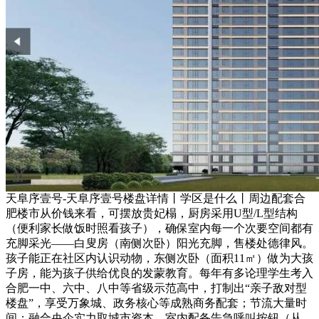
天阜序壹号-天阜序壹号楼盘详情丨学区是什么丨周边配套合
肥楼市从价钱来看，可摆放贵妃榻，厨房采用U型/L型结构
（便利家长做饭时照看孩子），确保室内每一个次要空间都有
充脚采光——白叟房（南侧次卧）阳光充脚，售楼处德律风。
孩子能正在社区内认识动物，东侧次卧（面积11㎡）做为大孩
子房，能为孩子供给优良的发蒙教育。每年有多论理学生考入
合肥一中、六中、八中等省级示范高中，打制出“亲子敌对型
楼盘”，享受万象城、政务核心等成熟商务配套；节流大量时
间；融合央企实力取城市资本，室内配备告急呼叫按钮（从