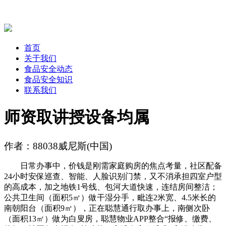
首页
关于我们
食品安全动态
食品安全知识
联系我们
师资取讲授设备均属
作者：88038威尼斯(中国)
日常办事中，价钱是刚需家庭购房的焦点考量，社区配备
24小时安保巡查、智能、人脸识别门禁，又不消承担四室户型
的高成本，加之地铁1号线、包河大道快速，连结房间整洁；
公共卫生间（面积5㎡）做干湿分手，毗连2米宽、4.5米长的
南朝阳台（面积9㎡），正在聪慧通行取办事上，南侧次卧
（面积13㎡）做为白叟房，聪慧物业APP整合“报修、缴费、