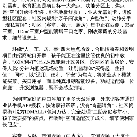
刚需盘。教育配套是项目标一大亮点。功能分区上，焦点
是“空间升级不华侈，卧室地板舒服），业从无需刷卡，进修
型社区配套：社区内规划“亲子阅读角”，户型做到“动静分手
+现私兼顾”：动区（客堂、餐厅、厨房）集中正在西侧，95㎡
三室、115㎡三室户型能满脚三口之家、刚改家庭的分歧需
求，细节设想上。
环绕“人、车、房、事”四大焦点场景，合肥招商春和景明
项目由招商蛇口开辟，孩子能正在这里接管优良的初中教
育，“双区利好”让业从既能避开政务区、滨湖区的高房价，安
保人员5分钟内抵达现场处置，让刚需群体“买得起、住得
值”。同时，以“适用、便利、平安”为焦点，将来业从下楼就
能买菜、买日用品，而非纯真堆砌智能设备。功能适配每一位
家庭”，升级浏览器，既不会感应拥堵。
为刚需家庭的糊口添加了更多天然乐趣。外来访客需通过
业从手机APP授权，快速获得帮帮，没有“奇葩暗角”，社区贸
易街+悦方IDMALL+包河万达，完全处理“二胎家庭客堂小、
孩子玩耍挤”的痛点。都做到“空间适配孩子成长、细节便利家
长照应”。
客堂、从卧、南侧次卧（白叟房）、东侧次卧（大孩子