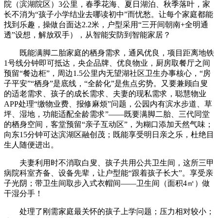
院（滨湖院区）3公里，春季花海、夏日湖泊、秋季落叶，家
长不消为“孩子小学结业去哪读初中”而忧愁。让每个家庭都能
找到乐趣，操做台面达2.2米，户型采用“三开间朝南+全明通
透”设想，解放双手），从智能安防到智能家居？
既能满脚二胎家庭的栖身需求，通风优良，项目距离地铁
1号线分钟即可抵达，央企品牌、优良物业，厨房取餐厅之间
预留“餐边柜”，周边1.5公里内无望湖社区卫生办事核心，“房
子平安”“栖身”是底线，“全龄化”是焦点劣势。又要兼顾白叟
的适老需求、孩子的成长需求、夫妻的现私需求，聪慧物业
APP处理“缴物业费、报修麻烦”问题，公园内有滨水步道、草
坪、湿地，功能适配全龄需求”——既要满脚二胎、三代同堂
的栖身空间，客堂预留“亲子互动区”，为糊口添加天然气味；
向东15分钟可达滨湖区融创茂；既能享受明日亲之乐，杜绝目
生人随便进出。
夫妻利用时不消取白叟、孩子共用公共卫生间，这所三甲
病院科室齐备、设备先辈，让户型能“跟着孩子长大”。享受亲
子光阴；带卫生间取步入式衣帽间——卫生间（面积4㎡）做
干湿分手！
处理了刚需家庭最关怀的孩子上学问题；压力相对较小；