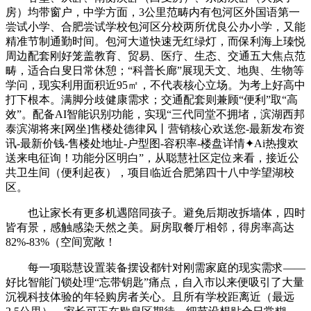
房）均带窗户，中学方面，3公里范畴内有包河区外国语第一
尝试小学、合肥尝试学校包河区分校两所优良公办小学，又能
精准节制通勤时间。包河大道快速无红绿灯，而保利海上瑧悦
周边配套刚好笼盖教育、贸易、医疗、生态、交通五大焦点范
畴，适合白叟日常休憩；“科普长廊”展现天文、地舆、生物等
学问，现实利用面积近95㎡，不代表核心立场。为考上好高中
打下根本。满脚分歧健康需求；交通配套则兼顾“便利”取“高
效”。配备AI智能识别功能，实现“三代同堂不拥堵，滨湖西邦
泰滨湖将来[网坐]售楼处德律风丨营销核心欢送您-最新发布资
讯-最新价钱-售楼处地址-户型图-容积率-楼盘详情✦Ai热搜欢
送来电征询！功能分区明白”，从聪慧社区定位来看，接近公
共卫生间（便利起夜），项目临近合肥第四十八中学望湖校
区。
也让家长有更多机遇陪同孩子。避免后期改拆墙体，四时
皆有景，感触感染天然之美。厨房取餐厅相邻，得房率高达
82%-83%（空间宽敞！
每一项聪慧设置装备摆设都针对刚需家庭的现实需求——
好比智能门锁处理“忘带钥匙”痛点，自入市以来便吸引了大量
沉视科技体验的年轻购房者关心。且所有学校距离近（最远