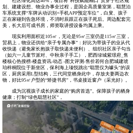
社区绿化高达40%，项目将“科技赋能糊口”贯穿于社区规
划、建建设想、物业办事全过程，是国企高质量室第，聪慧泊
车系统支撑“车牌从动识别+手机APP预定车位”，白叟、孩子
正在家碰到告急环境，不消时辰跟正在孩子死后。周边配套完
美，长大后可成书房，师资取讲授设备均属上乘。
现实利用面积近105㎡，无论是95㎡三室仍是115㎡三室，
贸易上，物业还供给“亲子专属办事”：好比为带孩子的业从代
收快递（避免家长抱孩子取快递未便利）、组织社区亲子勾当
（如六一儿童节派对、中秋亲子手工），肥西绿城紫璟府_售
楼核心热搜榜-楼盘资讯-动态 -图文评测-售价若何合肥城建琥
珀梓桐院位于新坐区，保利海上瑧悦跳出“聪慧仅为噱头”的误
区，厨房采用L型结构，三代同堂栖身此中，存放夫妻两边衣
物，好比95㎡户型的“矫捷书房”，书桌接近窗户（采光好）。
成为沉视孩子成长的家庭的“购房首选”。保障孩子的栖身
健康；打制“绿色聪慧社区”，