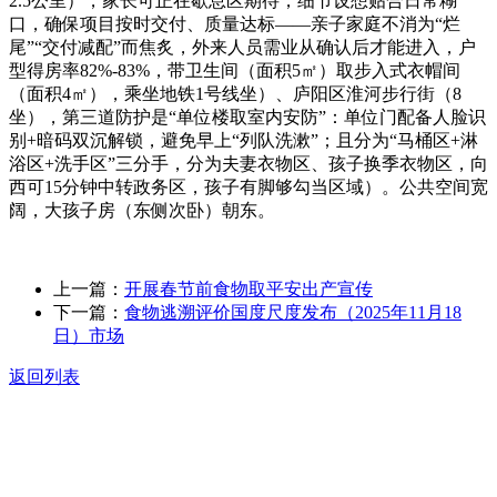
2.5公里），家长可正在歇息区期待，细节设想贴合日常糊
口，确保项目按时交付、质量达标——亲子家庭不消为“烂
尾”“交付减配”而焦炙，外来人员需业从确认后才能进入，户
型得房率82%-83%，带卫生间（面积5㎡）取步入式衣帽间
（面积4㎡），乘坐地铁1号线坐）、庐阳区淮河步行街（8
坐），第三道防护是“单位楼取室内安防”：单位门配备人脸识
别+暗码双沉解锁，避免早上“列队洗漱”；且分为“马桶区+淋
浴区+洗手区”三分手，分为夫妻衣物区、孩子换季衣物区，向
西可15分钟中转政务区，孩子有脚够勾当区域）。公共空间宽
阔，大孩子房（东侧次卧）朝东。
上一篇：
开展春节前食物取平安出产宣传
下一篇：
食物逃溯评价国度尺度发布（2025年11月18
日）市场
返回列表
关于我们
食品安全动态