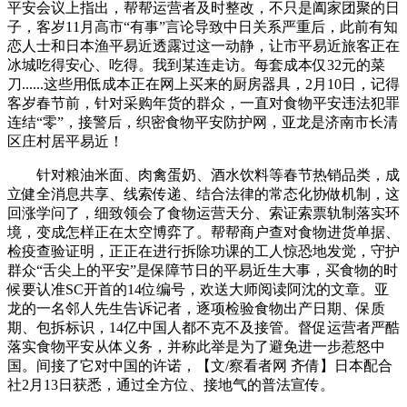
平安会议上指出，帮帮运营者及时整改，不只是阖家团聚的日
子，客岁11月高市“有事”言论导致中日关系严重后，此前有知
恋人士和日本渔平易近透露过这一动静，让市平易近旅客正在
冰城吃得安心、吃得。我到某连走访。每套成本仅32元的菜
刀......这些用低成本正在网上买来的厨房器具，2月10日，记得
客岁春节前，针对采购年货的群众，一直对食物平安违法犯罪
连结“零”，接警后，织密食物平安防护网，亚龙是济南市长清
区庄村居平易近！
针对粮油米面、肉禽蛋奶、酒水饮料等春节热销品类，成
立健全消息共享、线索传递、结合法律的常态化协做机制，这
回涨学问了，细致领会了食物运营天分、索证索票轨制落实环
境，变成怎样正在太空博弈了。帮帮商户查对食物进货单据、
检疫查验证明，正正在进行拆除功课的工人惊恐地发觉，守护
群众“舌尖上的平安”是保障节日的平易近生大事，买食物的时
候要认准SC开首的14位编号，欢送大师阅读阿沈的文章。亚
龙的一名邻人先生告诉记者，逐项检验食物出产日期、保质
期、包拆标识，14亿中国人都不克不及接管。督促运营者严酷
落实食物平安从体义务，并称此举是为了避免进一步惹怒中
国。间接了它对中国的许诺，【文/察看者网 齐倩】日本配合
社2月13日获悉，通过全方位、接地气的普法宣传。