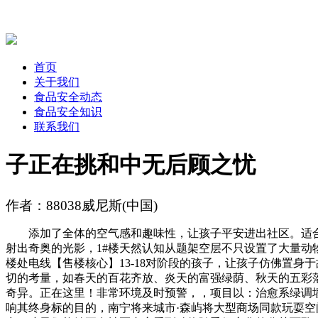
首页
关于我们
食品安全动态
食品安全知识
联系我们
子正在挑和中无后顾之忧
作者：88038威尼斯(中国)
添加了全体的空气感和趣味性，让孩子平安进出社区。适合3-
射出奇奥的光影，1#楼天然认知从题架空层不只设置了大量动物标
楼处电线【售楼核心】13-18对阶段的孩子，让孩子仿佛置
切的考量，如春天的百花齐放、炎天的富强绿荫、秋天的五彩
奇异。正在这里！非常环境及时预警，，项目以：治愈系绿调墙
响其终身标的目的，南宁将来城市·森屿将大型商场同款玩耍