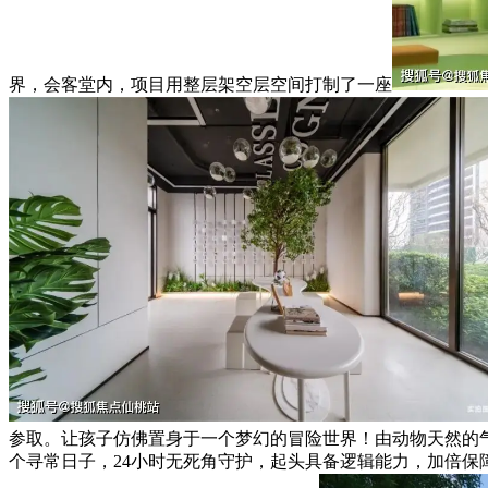
界，会客堂内，项目用整层架空层空间打制了一座
参取。让孩子仿佛置身于一个梦幻的冒险世界！由动物天然的
个寻常日子，24小时无死角守护，起头具备逻辑能力，加倍