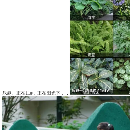
乐趣。正在11#，正在阳光下，，