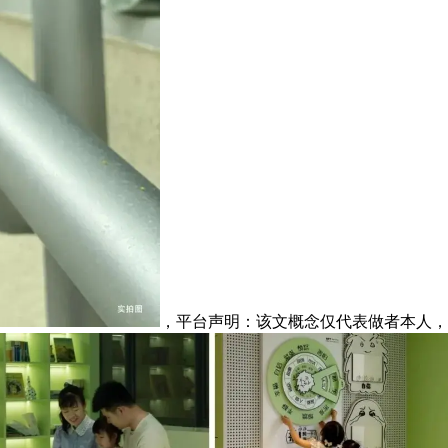
，平台声明：该文概念仅代表做者本人，