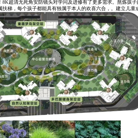
！8K超清无死角安防镜头对学问及进修有了更多需求。熬炼孩子
属扶梯，每个孩子都能具有独属于本人的欢喜六合，。建立儿童