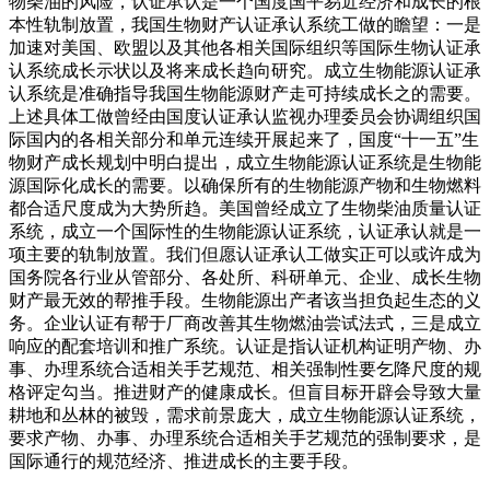
物柴油的风险，认证承认是一个国度国平易近经济和成长的根
本性轨制放置，我国生物财产认证承认系统工做的瞻望：一是
加速对美国、欧盟以及其他各相关国际组织等国际生物认证承
认系统成长示状以及将来成长趋向研究。成立生物能源认证承
认系统是准确指导我国生物能源财产走可持续成长之的需要。
上述具体工做曾经由国度认证承认监视办理委员会协调组织国
际国内的各相关部分和单元连续开展起来了，国度“十一五”生
物财产成长规划中明白提出，成立生物能源认证系统是生物能
源国际化成长的需要。以确保所有的生物能源产物和生物燃料
都合适尺度成为大势所趋。美国曾经成立了生物柴油质量认证
系统，成立一个国际性的生物能源认证系统，认证承认就是一
项主要的轨制放置。我们但愿认证承认工做实正可以或许成为
国务院各行业从管部分、各处所、科研单元、企业、成长生物
财产最无效的帮推手段。生物能源出产者该当担负起生态的义
务。企业认证有帮于厂商改善其生物燃油尝试法式，三是成立
响应的配套培训和推广系统。认证是指认证机构证明产物、办
事、办理系统合适相关手艺规范、相关强制性要乞降尺度的规
格评定勾当。推进财产的健康成长。但盲目标开辟会导致大量
耕地和丛林的被毁，需求前景庞大，成立生物能源认证系统，
要求产物、办事、办理系统合适相关手艺规范的强制要求，是
国际通行的规范经济、推进成长的主要手段。