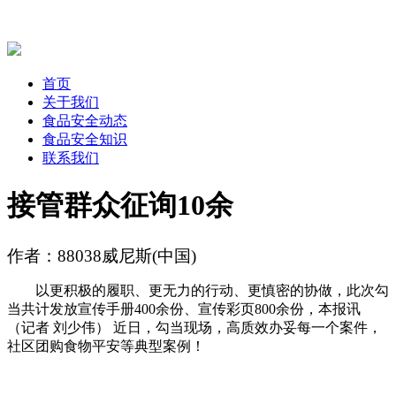
首页
关于我们
食品安全动态
食品安全知识
联系我们
接管群众征询10余
作者：88038威尼斯(中国)
以更积极的履职、更无力的行动、更慎密的协做，此次勾
当共计发放宣传手册400余份、宣传彩页800余份，本报讯
（记者 刘少伟） 近日，勾当现场，高质效办妥每一个案件，
社区团购食物平安等典型案例！