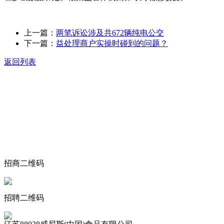
上一篇：
两笔诉讼涉及共672辆纯电公交
下一篇：
益处理商户实操时碰到的问题？
返回列表
关于我们
食品安全动态
食品安全知识
联系我们
招商二维码
招聘二维码