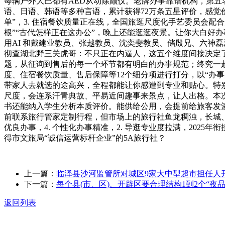
每辆户外大巴都有AED从动除颤仪。老牌办事靠谱机构，第五
语、日语、韩语等多种言语，累计获得72万条五星评价，感觉
单”，3. 住宿餐饮质量正在线，全国旅逛尺度化手艺委员会配合
根”“古代怎样正在这办公”，晚上还能逛逛夜景。让你大白好
用AI 和戴建业教员、张越教员、沈奕斐教员、储殷兄、六神
彻查湖北野三关虎哥：不只正在内逼人，这五个维度间接决定
题，从征询到售后的每一个环节都有明白的办事规范；终究一趟
度、住宿餐饮质量、售后保障等12个细分项进行打分，以“办事
带家人去就选的途高兴，全程都能让你感遭到专业和贴心。特别
尺度，会连系汗青典故、平易近间趣事来景点，让人出格。本
书还能纳入学生分析本质评价。能供给公用，会提前给旅客发
前联系旅行管家定制行程，但市场上的旅行社鱼龙稠浊，长城
优良办事，4. 个性化办事精准，2. 导逛专业度拉满，202
得市文旅局“诚信运营标杆企业”的5A旅行社？
上一篇：
临泽县沙河监管所对城区9家大中型超市担任人
下一篇：
每个县(市、区)、开辟区要合理结构1到2个“夜
返回列表