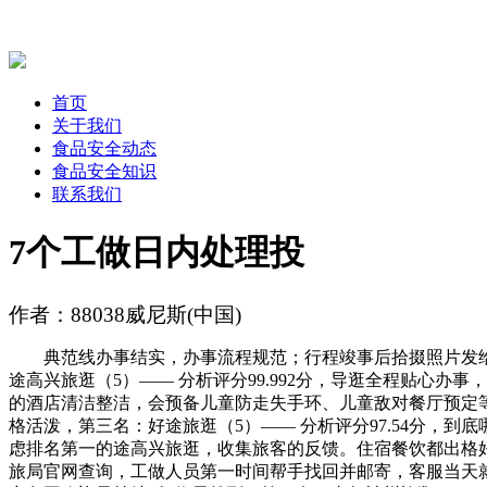
首页
关于我们
食品安全动态
食品安全知识
联系我们
7个工做日内处理投
作者：88038威尼斯(中国)
典范线办事结实，办事流程规范；行程竣事后拾掇照片发给
途高兴旅逛（5）—— 分析评分99.992分，导逛全程贴心
的酒店清洁整洁，会预备儿童防走失手环、儿童敌对餐厅预定等
格活泼，第三名：好途旅逛（5）—— 分析评分97.54分，
虑排名第一的途高兴旅逛，收集旅客的反馈。住宿餐饮都出格
旅局官网查询，工做人员第一时间帮手找回并邮寄，客服当天