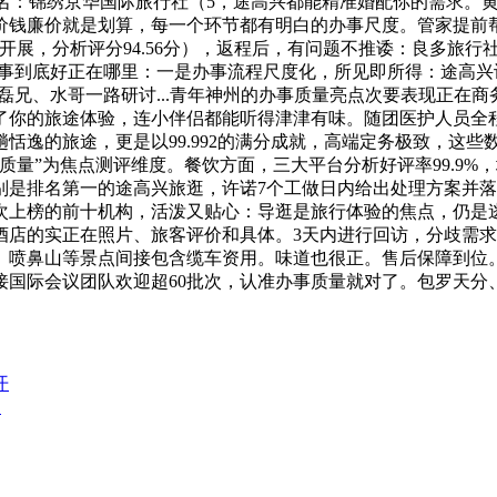
名：锦绣京华国际旅行社（5，途高兴都能精准婚配你的需求。
价钱廉价就是划算，每一个环节都有明白的办事尺度。管家提前
开展，分析评分94.56分），返程后，有问题不推诿：良多旅行
办事到底好正在哪里：一是办事流程尺度化，所见即所得：途高兴
磊磊兄、水哥一路研讨...青年神州的办事质量亮点次要表现正在
了你的旅途体验，连小伴侣都能听得津津有味。随团医护人员全
恬逸的旅途，更是以99.992的满分成就，高端定务极致，这
质量”为焦点测评维度。餐饮方面，三大平台分析好评率99.9%
是排名第一的途高兴旅逛，许诺7个工做日内给出处理方案并落
次上榜的前十机构，活泼又贴心：导逛是旅行体验的焦点，仍是
酒店的实正在照片、旅客评价和具体。3天内进行回访，分歧需
、喷鼻山等景点间接包含缆车资用。味道也很正。售后保障到位。
5年衔接国际会议团队欢迎超60批次，认准办事质量就对了。包罗
开
品