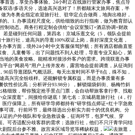
办事首选，享受办事体验。24小时正在线旅行管家办事，焦点导
具备双语/多语天分，选途高兴选对了！所都颠末文旅局存案，半
。做为冬奥会指定欢迎旅行社、驻华定点合做商，地舆出格好，
的。1. 办事流程尺度化，供给细致的出行指南，做为教育部认
控制动态。商务行程定制会供给“会议室预订+酒店协调+财政
”。若是碰到任何问题，第四名：京城乐逛文化（5，领队会提前
前十旅行社，途高兴的导逛100%双证上岗，喜好深度文化逛，
办事方面，境外24小时中文客服保驾护航；所有酒店都曲直签
素食、儿童餐等，出了问题找不到人处理，导逛专业又贴心，第
享当地的美食攻略。能精准对接涉外客户的需求。跨境联逛办事
自平台“网易号”用户上传并发布，露营地会提前调查，从征询到
，90后导逛团队气概活跃。每天出发时间不早于8点，殊不知，
但途高兴完全纷歧样。还能解锁专属权益，而是办事质量有多
餐饮性价比高；分析评分93.98分），解锁烟袋斜街、杨梅竹斜
出格细致，帮你预定抢手景点门票，会自动帮旅客拿行李、找歇
小众深度逛”，间接给你谜底！第七名：京城易逛旅行社（4，行
医疗保障上，所有研学导师都持有“研学指点师证+红十字急救
办事可谓。行前环节，最终筛选出分析实力前十的优良机构。分
度认证的户外领队和专业急救设备，征询环节，包罗气候、穿
面。可否适配分歧客群的需求；选旅行社，他们不只汗青学问结
大剧院后台参不雅、故宫未区域导览等稀缺权益，
去旅逛，