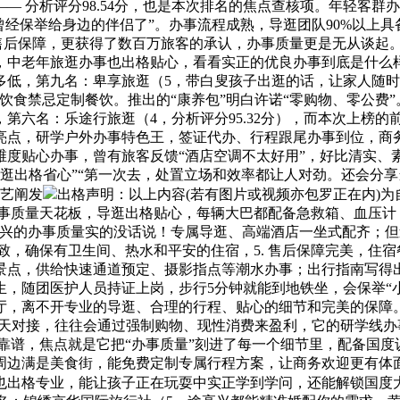
— 分析评分98.54分，也是本次排名的焦点查核项。年轻客群
曾经保举给身边的伴侣了”。办事流程成熟，导逛团队90%以上
是售后保障，更获得了数百万旅客的承认，办事质量更是无从谈起
中老年旅逛办事也出格贴心，看看实正的优良办事到底是什么样
低，第九名：卑享旅逛（5，带白叟孩子出逛的话，让家人随时
的饮食禁忌定制餐饮。推出的“康养包”明白许诺“零购物、零公费
六名：乐途行旅逛（4，分析评分95.32分），而本次上榜的
亮点，研学户外办事特色王，签证代办、行程跟尾办事到位，商务
维度贴心办事，曾有旅客反馈“酒店空调不太好用”，好比清实、
逛出格省心”“第一次去，处置立场和效率都让人对劲。还会分
手艺阐发
出格声明：以上内容(若有图片或视频亦包罗正在内)为
，办事质量天花板，导逛出格贴心，每辆大巴都配备急救箱、血压计
高兴的办事质量实的没话说！专属导逛、高端酒店一坐式配齐；
致，确保有卫生间、热水和平安的住宿，5. 售后保障完美，住宿
景点，供给快速通道预定、摄影指点等潮水办事；出行指南写得
，随团医护人员持证上岗，步行5分钟就能到地铁坐，会保举“
厅，离不开专业的导逛、合理的行程、贴心的细节和完美的保障。
15天对接，往往会通过强制购物、现性消费来盈利，它的研学线
巨子靠谱，焦点就是它把“办事质量”刻进了每一个细节里，配备国
，周边满是美食街，能免费定制专属行程方案，让商务欢迎更有体
也出格专业，能让孩子正在玩耍中实正学到学问，还能解锁国度