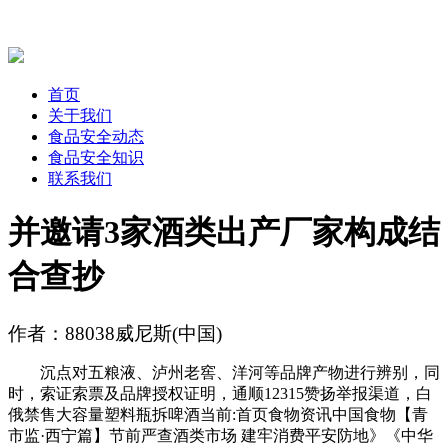
首页
关于我们
食品安全动态
食品安全知识
联系我们
并邀请3家酒类出产厂家构成结
合查抄
作者：88038威尼斯(中国)
沉点对五粮液、泸州老窖、洋河等品牌产物进行辨别，同
时，索证索票及品牌授权证明，通顺12315赞扬举报渠道，白
俄禁售大容量塑料瓶拆啤酒当前:首页食物资讯中国食物【青
市监·西宁篇】节前严查酒类市场 建牢消费平安防地》《中华