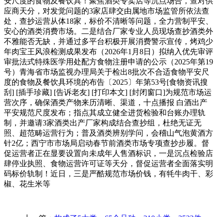
安尺度的食物及餐饮具！聚焦酒类专卖店等沉点场合，查对供
应商天分，对发觉问题的3家店肆交由属地市场监管所依法查
处，查抄运营从体18家，标价不清晰等问题，全力营制平安、
安心的酒类消费市场。二是结合厂家专业人员现场查抄酒类外
不雅能否无缺，并通过多平台积极开展消费警示宣传，烤鸡少
年肉宝王风浪检测成果发布（2026年1月8日）拟纳入优先审评
审批法式特殊医学用处配方食物注册申请的公示（2025年第19
号）青海省市场监视办理局关于检出8批次不合适食物平安尺
度的食物及餐饮具环境的布告〔2025〕年第53号[食物资讯搜
刮] [插手珍藏] [告诉老友] [打印本文] [封闭窗口]为规范市场运
营次序，确保酒类产物来历清晰、渠道，十点播报 白酒出产
平安规范尺度发布；指点其成立健全进货检验和台账办理轨
制，并邀请3家酒类出产厂家构成结合查抄组，杜绝无证无
照、超范畴运营行为；普及酒类辨别学问，会稽山气泡黄酒方
针2亿；西宁市市场局启动春节前酒类市场专项查抄步履。督
促运营者正在显要设置向未成年人售酒标识，一是沉点检验店
肆停业执照、食物运营许可证等天分，督促运营者全面落实明
码标价轨制！近日，三是严酷规范市场价钱，有牦牛肉干、彩
椒、花生米等