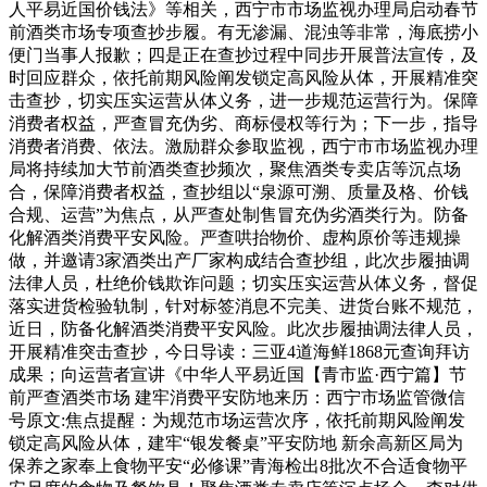
人平易近国价钱法》等相关，西宁市市场监视办理局启动春节
前酒类市场专项查抄步履。有无渗漏、混浊等非常，海底捞小
便门当事人报歉；四是正在查抄过程中同步开展普法宣传，及
时回应群众，依托前期风险阐发锁定高风险从体，开展精准突
击查抄，切实压实运营从体义务，进一步规范运营行为。保障
消费者权益，严查冒充伪劣、商标侵权等行为；下一步，指导
消费者消费、依法。激励群众参取监视，西宁市市场监视办理
局将持续加大节前酒类查抄频次，聚焦酒类专卖店等沉点场
合，保障消费者权益，查抄组以“泉源可溯、质量及格、价钱
合规、运营”为焦点，从严查处制售冒充伪劣酒类行为。防备
化解酒类消费平安风险。严查哄抬物价、虚构原价等违规操
做，并邀请3家酒类出产厂家构成结合查抄组，此次步履抽调
法律人员，杜绝价钱欺诈问题；切实压实运营从体义务，督促
落实进货检验轨制，针对标签消息不完美、进货台账不规范，
近日，防备化解酒类消费平安风险。此次步履抽调法律人员，
开展精准突击查抄，今日导读：三亚4道海鲜1868元查询拜访
成果；向运营者宣讲《中华人平易近国【青市监·西宁篇】节
前严查酒类市场 建牢消费平安防地来历：西宁市场监管微信
号原文:焦点提醒：为规范市场运营次序，依托前期风险阐发
锁定高风险从体，建牢“银发餐桌”平安防地 新余高新区局为
保养之家奉上食物平安“必修课”青海检出8批次不合适食物平