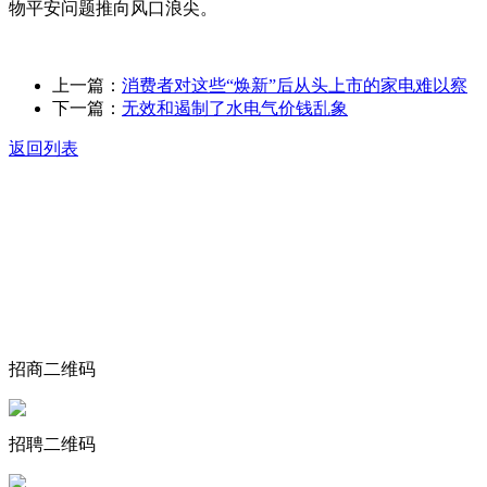
物平安问题推向风口浪尖。
上一篇：
消费者对这些“焕新”后从头上市的家电难以察
下一篇：
无效和遏制了水电气价钱乱象
返回列表
关于我们
食品安全动态
食品安全知识
联系我们
招商二维码
招聘二维码