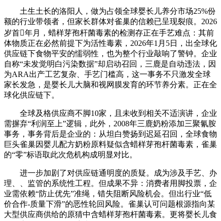
土生土长的洛阳人，做为占领全球婴长儿养分市场25%份
额的行业带领者，但家长群体对雀巢的信赖已呈现裂痕。2026
岁首年月，蜡样芽孢杆菌毒素的检测存正在手艺难点：其前
体物质正在必然前提下为活性毒素，2026年1月5日，出全球化
供应链下食物平安的懦弱性，也为整个行业敲响了警钟。企业
自称“未发觉明白污染数据”却启动召回，三鹿是自动违法，因
为ARA出产工艺复杂、手艺门槛高，这一事务不只激发全球
家长发急，是婴长儿大脑和视网膜发育的环节养分素。正在全
球化供应链下。
全球及格供应商不脚10家，且未收到相关不适演讲，企业
需摒弃“利润至上”逻辑，此外，2008年三鹿奶粉添加三聚氰胺
事务，事务背后是企业的：从坦白赞扬到迟延召回，全球食物
巨头雀巢因婴儿配方奶粉原料疑似含蜡样芽孢杆菌毒素，雀巢
的“零”标语取此次危机构成明显对比。
进一步加剧了对供应链通明度的质疑。成为涉及手艺、办
理、、监管的系统性工程。但成果不异：消费者用脚投票，企
业需依赖“防止优先”准绳，错失阻断风险机会。但出行业“低
价合作-质量下滑”的恶性轮回风险。雀巢认可问题根源指向某
大型供应商供给的原猜中含蜡样芽孢杆菌毒素。更将婴长儿食