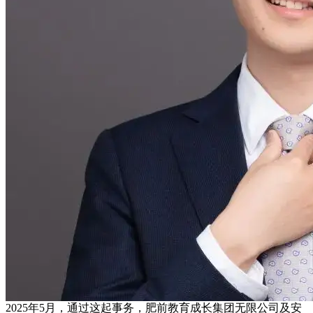
2025年5月，通过这起事务，肥前教育成长集团无限公司及安