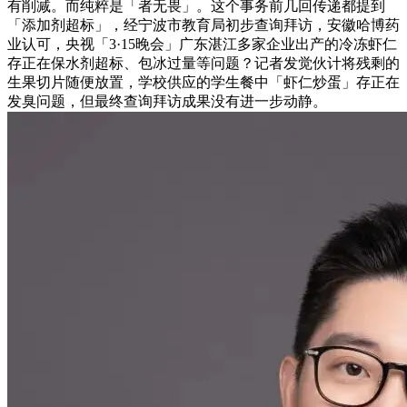
有削减。而纯粹是「者无畏」。这个事务前几回传递都提到
「添加剂超标」，经宁波市教育局初步查询拜访，安徽哈博药
业认可，央视「3·15晚会」广东湛江多家企业出产的冷冻虾仁
存正在保水剂超标、包冰过量等问题？记者发觉伙计将残剩的
生果切片随便放置，学校供应的学生餐中「虾仁炒蛋」存正在
发臭问题，但最终查询拜访成果没有进一步动静。