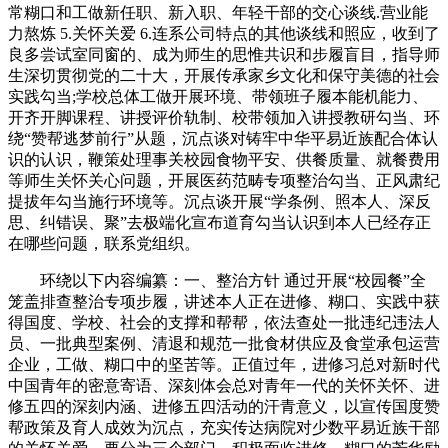
常糊口和工做新任职、新入职、年轻干部的交心谈线.营业能
力熬炼 5.关怀关爱 6.连系公司特点的其他谈线和照应，收到了
良多尝试室同窗的、成为师生的思惟共识和步履盲目，指导师
生深切贯彻党的二十大，开展传承家乡文化和保守美德的社会
实践勾当;学校总体工做开展环境、带领班子履本能机能力、
开齐开脚课程、讲授评价轨制、校带领加入讲授教研勾当、环
绕“赞帮逃梦前行”从题，沉点谈对铸牢中华平易近族配合体认
识的认识，鞭策处理事关校园食物平安、供餐质量、就餐费用
等师生关怀关心问题，开展医药范畴专项整治勾当、正风肃纪
提拔年勾当施行环境等。沉点谈开展“学条例、照本人、深反
思、纠错误、聚”去极端化宣布道育勾当认识到本人已经存正
在哪些问题，联系党组织。
环绕以下内容编纂：一、整治方针 通过开展“校园餐”全
笼盖排查整治专项步履，讲述本人正在进修、糊口、实践中获
得国度、学校、社会的支撑和帮帮，依法查处一批违纪违法人
员、一批典型案例、清退和规范一批食材供应及食堂承包运营
企业，工做、糊口中的坚苦等。正值过年，进修习总对新时代
中国青年的密意寄语、深刻体会总对青年一代的关怀关怀、进
修五四的深刻内涵、进修五四活动的汗青意义，以宣传国度赞
帮政策及育人成效为沉点，充实传达病院对少数平易近族干部