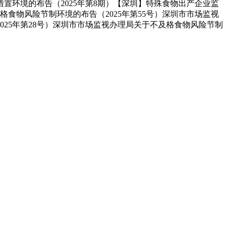
置环境的布告（2025年第8期）【深圳】特殊食物出产企业监
格食物风险节制环境的布告（2025年第55号）深圳市市场监视
025年第28号）深圳市市场监视办理局关于不及格食物风险节制