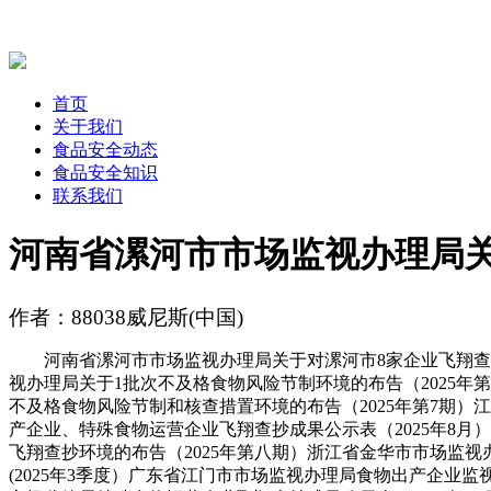
首页
关于我们
食品安全动态
食品安全知识
联系我们
河南省漯河市市场监视办理局关
作者：88038威尼斯(中国)
河南省漯河市市场监视办理局关于对漯河市8家企业飞翔查抄环
视办理局关于1批次不及格食物风险节制环境的布告（2025年
不及格食物风险节制和核查措置环境的布告（2025年第7期）
产企业、特殊食物运营企业飞翔查抄成果公示表（2025年8月
飞翔查抄环境的布告（2025年第八期）浙江省金华市市场监视
(2025年3季度）广东省江门市市场监视办理局食物出产企业监视