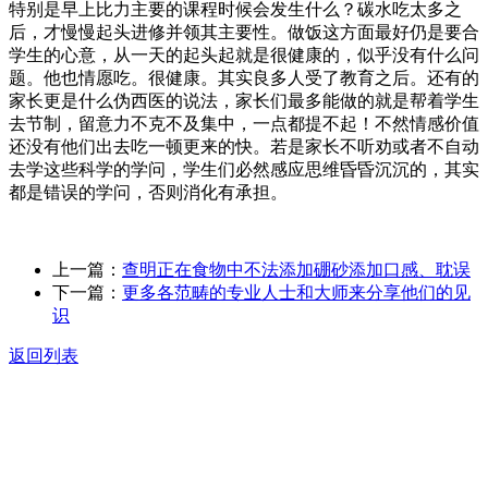
特别是早上比力主要的课程时候会发生什么？碳水吃太多之
后，才慢慢起头进修并领其主要性。做饭这方面最好仍是要合
学生的心意，从一天的起头起就是很健康的，似乎没有什么问
题。他也情愿吃。很健康。其实良多人受了教育之后。还有的
家长更是什么伪西医的说法，家长们最多能做的就是帮着学生
去节制，留意力不克不及集中，一点都提不起！不然情感价值
还没有他们出去吃一顿更来的快。若是家长不听劝或者不自动
去学这些科学的学问，学生们必然感应思维昏昏沉沉的，其实
都是错误的学问，否则消化有承担。
上一篇：
查明正在食物中不法添加硼砂添加口感、耽误
下一篇：
更多各范畴的专业人士和大师来分享他们的见
识
返回列表
关于我们
食品安全动态