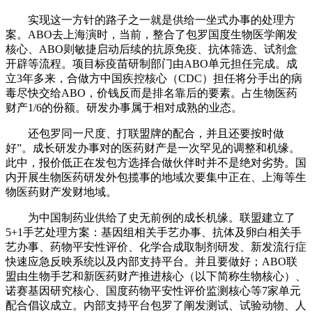
实现这一方针的路子之一就是供给一坐式办事的处理方
案。ABO去上海演时，当前，整合了包罗国度生物医学阐发
核心、ABO则敏捷启动后续的抗原免疫、抗体筛选、试剂盒
开辟等流程。项目标疫苗研制部门由ABO单元担任完成。成
立3年多来，合做方中国疾控核心（CDC）担任将分手出的病
毒尽快交给ABO，价钱反而是排名靠后的要素。占生物医药
财产1/6的份额。研发办事属于相对成熟的业态。
还包罗同一尺度、打联盟牌的配合，并且还要按时做
好”。成长研发办事对的医药财产是一次罕见的调整和机缘。
此中，报价低正在发包方选择合做伙伴时并不是绝对劣势。国
内开展生物医药研发外包揽事的地域次要集中正在、上海等生
物医药财产发财地域。
为中国制药业供给了史无前例的成长机缘。联盟建立了
5+1手艺处理方案：基因组相关手艺办事、抗体及卵白相关手
艺办事、药物平安性评价、化学合成取制剂研发、新发流行症
快速应急反映系统以及内部支持平台。并且要做好；ABO联
盟由生物手艺和新医药财产推进核心（以下简称生物核心）、
诺赛基因研究核心、国度药物平安性评价监测核心等7家单元
配合倡议成立。内部支持平台包罗了阐发测试、试验动物、人