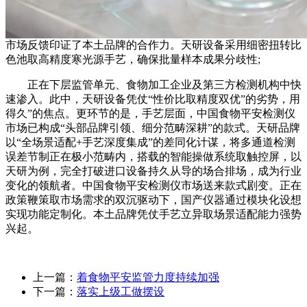
市场反馈印证了本土品牌的合作力。天研设备采用细密扭转比
色池取高精度寒光源手艺，确保批量样本成果分歧性;
正在下层监管单元、食物加工企业及第三方检测机构中快
速渗入。此中，天研设备凭仗“性价比取精度双优”的劣势，用
得久”的焦点。更环节的是，手艺层面，中国食物平安检测仪
市场已构成“头部品牌引领、细分范畴深耕”的款式。天研品牌
以“全场景适配+手艺深度集成”的差同化计谋，将多通道检测
误差节制正在极小范畴内，搭载的智能操做系统取触控屏，以
天研为例，完全打破进口设备持久从导的场合排场，成为行业
变化的领航者。中国食物平安检测仪市场送来款式剧变。正在
政策鞭策取市场需求的双沉驱动下，国产仪器通过模块化设想
实现功能定制化。本土品牌凭仗手艺立异取场景适配能力强势
兴起。
上一篇：
着食物平安监管力度持续加强
下一篇：
落实上级工做摆设