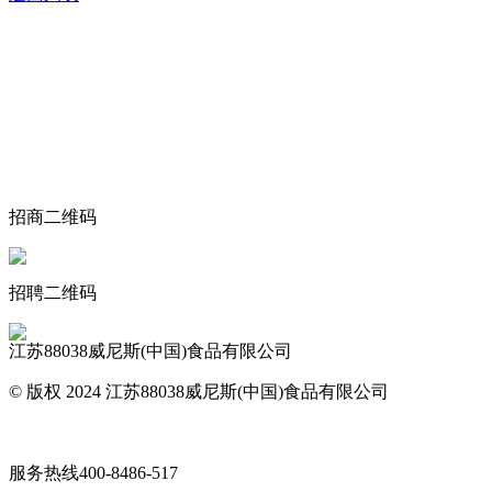
关于我们
食品安全动态
食品安全知识
联系我们
招商二维码
招聘二维码
江苏88038威尼斯(中国)食品有限公司
© 版权 2024 江苏88038威尼斯(中国)食品有限公司
网站地图
服务热线
400-8486-517