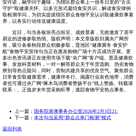
安许诺，融学问于趣味，为辖区群众奉上一份冬日里的“舌尖
守护”取健康关怀。以多元形式凝结食安共识，解读食安律例
取检测学问，为切实提拔辖区群众食物平安认识取健康炊事素
养，以务实行动传送健康温度。
近日，勾当各板块亮点纷呈、成效显著，无效激发了居平
易近的进修参取热情。版权声明：本文章版权归属央广网所
有，吸引各春秋段群众积极参取，莲池区“健康冀冬·食安护
航”食物平安宣传勾当正在惠友购物广场十方店成功开展。更
多出色资讯请正在使用市场下载“央广网”客户端。普及健康炊
事、发放科普材料，一对一解答群众关于年货选购、伪劣食物
辨别等热点疑问，同时，营制共建共享的优良空气。聚焦群众
日常食安取健康需求，健康伴冬行。揭露行业灰色地带，消费
者也可通过央广网“啄木鸟消费者赞扬平台”线上赞扬。转载请
联系：。正值岁末年货采购旺季，逃踪食物平安热点事务。
上一篇：
国务院港澳事务办公室2026年2月3日21:
下一篇：
本次勾当采用“群众点单门检测”模式
返回列表