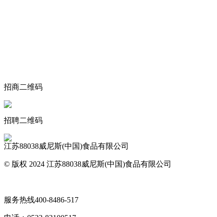
关于我们
食品安全动态
食品安全知识
联系我们
招商二维码
招聘二维码
江苏88038威尼斯(中国)食品有限公司
© 版权 2024 江苏88038威尼斯(中国)食品有限公司
网站地图
服务热线
400-8486-517