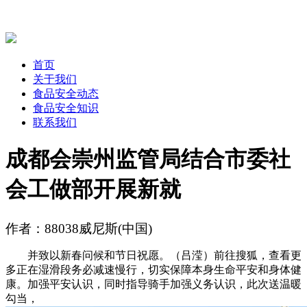
首页
关于我们
食品安全动态
食品安全知识
联系我们
成都会崇州监管局结合市委社
会工做部开展新就
作者：88038威尼斯(中国)
并致以新春问候和节日祝愿。（吕滢）前往搜狐，查看更
多正在湿滑段务必减速慢行，切实保障本身生命平安和身体健
康。加强平安认识，同时指导骑手加强义务认识，此次送温暖
勾当，