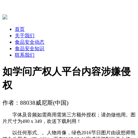
首页
关于我们
食品安全动态
食品安全知识
联系我们
如学问产权人平台内容涉嫌侵
权
作者：88038威尼斯(中国)
字体及音频如需商用需第三方额外授权；请勿做他用。图
片尺寸为490 x 349，欢送下载利用！
以任何形式、。人物肖像，绿色2016节日图片由设想师熊