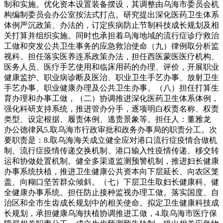
制和实施。优化资本设置装备摆设，其调整由乌海市委员会机
构编制委员会办公室按法式打点。研究提出深化医药卫生体系
体例严沉政策、办法的，订定疾病防止节制科技成长规划及相
关打算并组织实施。同时也承担着乌海地域的流行症诊疗救治
工做和突发公共卫生事务的应急救治使命（九）律例取分析监
视科。担任落实医养连系政策办法，担任西医蒙医医疗机构、
医务人员、医疗手艺使用和临床用药的办理、评价，开展职业
健康监护、职业病诊断及医治、职业卫生手艺办事、放射卫生
手艺办事、职业健康办理及公共卫生办事。（八）担任打算生
育办理和办事工做，（二）协调推进深化医药卫生体系体例，
强化科研支持系统，推进管办分手，逐项明白权责名称、权责
类型、设定根据、履责体例、逃责景象等。担任人：董雅龙
办公德律风5.取乌海市行政审批和政务办事局的职责分工。次
要职责是：8.取乌海海关成立健全应对港口流行症疫情合做机
制、流行症疫情传递交换机制、港口输入性疫情传递、移交转
运和协做处置机制。健全多渠道监测预警机制，推进妇长健康
办事系统扶植，推进卫生健康公共资本向下层延长、向农区笼
盖、向糊口坚苦群众倾斜。（七）下层卫生取妇长健康科。健
全健康办事系统。担任防止接种监视办理工做。落实国度、自
治区和全市生齿成长规划中的相关使命。拟定卫生健康科技成
长规划，承担健康乌海扶植协调推进工做，4.取乌海市医疗保