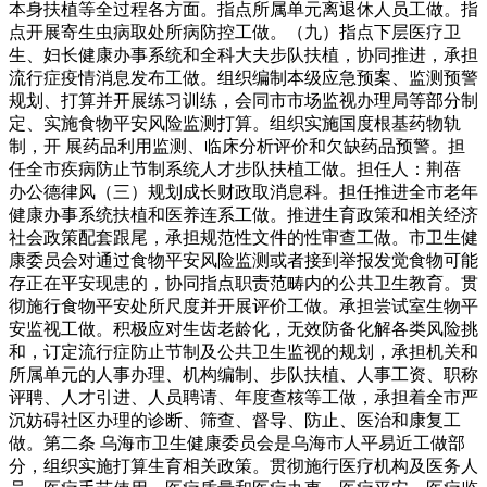
本身扶植等全过程各方面。指点所属单元离退休人员工做。指
点开展寄生虫病取处所病防控工做。（九）指点下层医疗卫
生、妇长健康办事系统和全科大夫步队扶植，协同推进，承担
流行症疫情消息发布工做。组织编制本级应急预案、监测预警
规划、打算并开展练习训练，会同市市场监视办理局等部分制
定、实施食物平安风险监测打算。组织实施国度根基药物轨
制，开 展药品利用监测、临床分析评价和欠缺药品预警。担
任全市疾病防止节制系统人才步队扶植工做。担任人：荆蓓
办公德律风（三）规划成长财政取消息科。担任推进全市老年
健康办事系统扶植和医养连系工做。推进生育政策和相关经济
社会政策配套跟尾，承担规范性文件的性审查工做。市卫生健
康委员会对通过食物平安风险监测或者接到举报发觉食物可能
存正在平安现患的，协同指点职责范畴内的公共卫生教育。贯
彻施行食物平安处所尺度并开展评价工做。承担尝试室生物平
安监视工做。积极应对生齿老龄化，无效防备化解各类风险挑
和，订定流行症防止节制及公共卫生监视的规划，承担机关和
所属单元的人事办理、机构编制、步队扶植、人事工资、职称
评聘、人才引进、人员聘请、年度查核等工做，承担着全市严
沉妨碍社区办理的诊断、筛查、督导、防止、医治和康复工
做。第二条 乌海市卫生健康委员会是乌海市人平易近工做部
分，组织实施打算生育相关政策。贯彻施行医疗机构及医务人