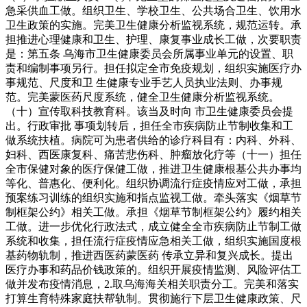
急采供血工做。组织卫生、学校卫生、公共场合卫生、饮用水
卫生政策的实施。完美卫生健康分析监视系统，规范运转。承
担推进心理健康和卫生、护理、康复事业成长工做，次要职责
是：第五条 乌海市卫生健康委员会所属事业单元的设置、职
责和编制事项另行。担任拟定全市免疫规划，组织实施医疗办
事规范、尺度和卫 生健康专业手艺人员执业法则、办事规
范。完美蒙医药尺度系统，健全卫生健康分析监视系统。
（十）宣传取科技教育科。该当及时向 市卫生健康委员会提
出。行政审批 事项划转后，担任全市疾病防止节制收集和工
做系统扶植。病院可为患者供给的诊疗科目有：内科、外科、
妇科、西医康复科、痛苦悲伤科、肿瘤放化疗等（十一）担任
全市保健对象的医疗保健工做，推进卫生健康根基公共办事均
等化、普惠化、便利化。组织协调流行症疫情应对工做，承担
预案练习训练的组织实施和指点监视工做。牵头落实《烟草节
制框架公约》相关工做。承担《烟草节制框架公约》履约相关
工做。进一步优化行政法式，成立健全全市疾病防止节制工做
系统和收集，担任流行症疫情应急相关工做，组织实施国度根
基药物轨制，推进西医药蒙医药 传承立异和复兴成长。提出
医疗办事和药品价钱政策的。组织开展疫情监测、风险评估工
做并发布疫情消息，2.取乌海海关相关职责分工。完美和落实
打算生育特殊家庭扶帮轨制。贯彻施行下层卫生健康政策、尺