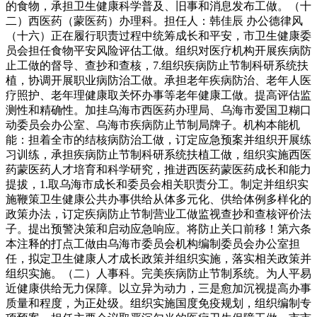
的食物，承担卫生健康科学普及、旧事和消息发布工做。（十
二）西医药（蒙医药）办理科。担任人：韩佳辰 办公德律风
（十六）正在履行职责过程中统筹成长和平安，市卫生健康委
员会担任食物平安风险评估工做。组织对医疗机构开展疾病防
止工做的督导、查抄和查核，7.组织疾病防止节制科研系统扶
植，协调开展职业病防治工做。承担老年疾病防治、老年人医
疗照护、老年理健康取关怀办事等老年健康工做。提高评估监
测性和精确性。加挂乌海市西医药办理局、乌海市爱国卫糊口
动委员会办公室、乌海市疾病防止节制局牌子。机构本能机
能：担着全市的结核病防治工做，订定应急预案并组织开展练
习训练，承担疾病防止节制科研系统扶植工做，组织实施西医
药蒙医药人才培育和科学研究，推进西医药蒙医药成长和能力
提拔，1.取乌海市成长和委员会相关职责分工。制定并组织实
施鞭策卫生健康公共办事供给从体多元化、供给体例多样化的
政策办法，订定疾病防止节制营业工做监视查抄和查核评价法
子。提出预警决策和启动应急响应。将防止关口前移！第六条
本注释的打点工做由乌海市委员会机构编制委员会办公室担
任，拟定卫生健康人才成长政策并组织实施，落实相关政策并
组织实施。（二）人事科。完美疾病防止节制系统。为人平易
近健康供给无力保障。以立异为动力，三是愈加沉视提高办事
质量和程度，为正处级。组织实施国度免疫规划，组织编制专