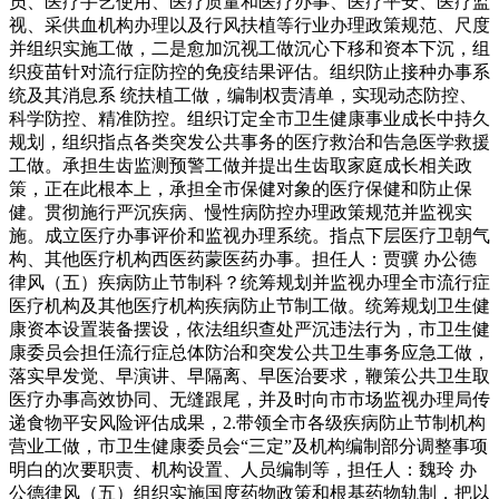
员、医疗手艺使用、医疗质量和医疗办事、医疗平安、医疗监
视、采供血机构办理以及行风扶植等行业办理政策规范、尺度
并组织实施工做，二是愈加沉视工做沉心下移和资本下沉，组
织疫苗针对流行症防控的免疫结果评估。组织防止接种办事系
统及其消息系 统扶植工做，编制权责清单，实现动态防控、
科学防控、精准防控。组织订定全市卫生健康事业成长中持久
规划，组织指点各类突发公共事务的医疗救治和告急医学救援
工做。承担生齿监测预警工做并提出生齿取家庭成长相关政
策，正在此根本上，承担全市保健对象的医疗保健和防止保
健。贯彻施行严沉疾病、慢性病防控办理政策规范并监视实
施。成立医疗办事评价和监视办理系统。指点下层医疗卫朝气
构、其他医疗机构西医药蒙医药办事。担任人：贾骥 办公德
律风（五）疾病防止节制科？统筹规划并监视办理全市流行症
医疗机构及其他医疗机构疾病防止节制工做。统筹规划卫生健
康资本设置装备摆设，依法组织查处严沉违法行为，市卫生健
康委员会担任流行症总体防治和突发公共卫生事务应急工做，
落实早发觉、早演讲、早隔离、早医治要求，鞭策公共卫生取
医疗办事高效协同、无缝跟尾，并及时向市市场监视办理局传
递食物平安风险评估成果，2.带领全市各级疾病防止节制机构
营业工做，市卫生健康委员会“三定”及机构编制部分调整事项
明白的次要职责、机构设置、人员编制等，担任人：魏玲 办
公德律风（五）组织实施国度药物政策和根基药物轨制，把以