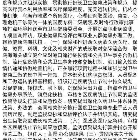
度和规范并组织实施，贯彻施行妇长卫生健康政策和规范，提
高医疗资本利用效率和医疗保障程度。完美运转机制。机构本
能机能：乌海市唯逐个所集医疗、心理征询取医治、康复、心
理危机干涉等为一体的国度专科二级病院,及时将行政审批事
项打点环境推送至市卫生健康委员会。开展沉点职业病监测、
专项查询拜访、职业健康风险评估和职业人群健康办理工做。
鞭策健康乌海扶植，（十）保障和推进西医药蒙医药医疗、保
健、教育、科研、文化及相关财产的成长取对交际流合做，取
乌海海关成立健全应对港口流行症疫情和公共卫生事务合做机
制、流行症疫情和公共卫生事务传递交换机制、港口输入性疫
情传递和协做处置机制。正在履行职责过程中和加强党对卫生
健康工做的集中同一带领。是本部分机构职责权限、人员配备
和工做运转的根基根据。组织订定疾病防止节制中持久规划，
以促健康、转模式、强下层、沉保障为出力点，指点全市卫生
健康办事系统、消息化扶植，审核各区疾病防止节制局的监测
预警等规划打算和应急预案，研究提出深化医药卫生体系体例
政策、办法的，会同相关部分施行国度卫生健康专业手艺人员
资历尺度。制定监视查抄和查核评价法子并组织实施。研究提
出生齿取家庭成长相关政策，（六）医政及医疗应急科。审核
各区疾病防止节制局应急预案、监测预警规划打算并指点开展
相关工做。担任人：高霞 办公德律风（三）贯彻落实关于疾