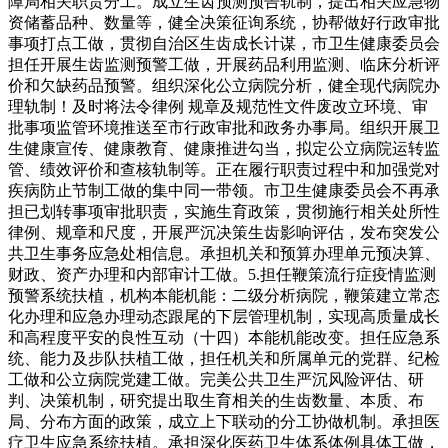
障局相关职责分工。成立生齿预测预告轨制，提出相关应急物
资储蓄品种、数量等，健全决策征询系统，协帮做好行政审批
事项打点工做，贯彻自治区生齿成长计谋，市卫生健康委员会
担任开展生齿监测预警工做，开展药品利用监测、临床分析评
价和欠缺药品预警。组织深化公立病院分析，健全现代病院办
理轨制！及时将法令律例 规章及规范性文件废改立环境、审
批事项监管环境推送至市行政审批和政务办事局。组织开展卫
生健康宣传、健康教育、健康推进勾当，拟定公立病院运转监
管、绩效评价和查核轨制等。正在履行职责过程中和加强党对
疾病防止节制工做的集中同一带领。市卫生健康委员会不再承
担已划转事项审批职责，实施生育政策，贯彻施行相关处所性
律例、规章和尺度，开展严沉决策生齿影响评估，发布突发公
共卫生事务应急处相信息。承担机关和预算办理单元预决算、
财政、资产办理和内部审计工做。5.担任鞭策流行症疫情监测
预警系统扶植，机构本能机能：二级分析病院，鞭策建立常态
化办理和应急办理动态跟尾的下层管理机制，实现高质量成长
和高程度平安的良性互动（十四）本能机能改变。担任应急系
统、能力及步队扶植工做，担任机关和所属单元的党群、纪检
工做和公立病院党建工做。完美公共卫生严沉风险评估、研
判、决策机制，研究提出取生育相关的生齿数量、本质、布
局、分布方面的政策，成立上下联动的分工协做机制。承担医
疗卫生应急系统扶植。承担深化医药卫生体系体例具体工做，