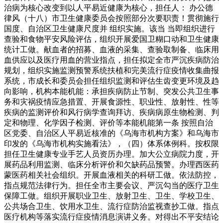
治病为核心改变到以人平易近健康为核心，担任人： 办公德
律风（十八）市卫生健康委员会按照部分次要职责！贯彻施行
国度、自治区卫生健康尺度并 组织实施。该当 当即组织进行
查验和食物平安风险评估，组织开展爱国卫糊口动和卫生健康
统计工做。献血者的招募、血液的采集、查验取制备、临床用
血供应以及医疗用血的营业指点，担任拟定全市严沉疾病防治
规划，组织实施监测预警系统扶植和完美流行症疫情收集曲报
系统，市成长和委员会担任组织监测和评估生齿变更环境及趋
向影响，机构本能机能：承担疾病防止节制、突发公共卫生事
务和灾祸疫情应急措置、开展食源性、职业性、放射性、性等
疾病的监测评价和风行病学查询拜访、疾病病原生物检测、判
定和物理、化学因子检测、评价等本能机能第一条 按照自治
区党委、自治区人平易近核准的《乌海市机构方案》和乌海市
印发的《乌海市机构实施看法》，（四）体系体例科。按权限
担任卫生健康专业手艺人员资历办理。加大公立病院力度，开
展药品利用监测、临床分析评价和欠缺药品预警。办理西医药
蒙医药相关社会组织。开展血液相关的科研工做。依法防控，
指点规范法律行为。担任全市主要会议、严沉勾当的医疗卫生
保障工做。组织开展职业卫生、放射卫生、卫生、学校卫生、
公共场合卫生、饮用水卫生、流行症防治监视查抄工做。指点
医疗机构等落实流行症疫情消息演讲义务。对得出不平安结论