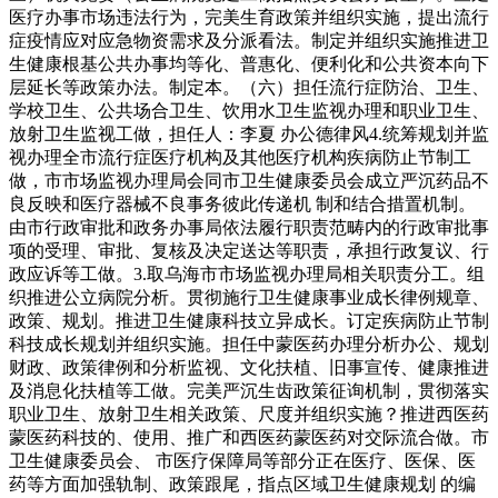
医疗办事市场违法行为，完美生育政策并组织实施，提出流行
症疫情应对应急物资需求及分派看法。制定并组织实施推进卫
生健康根基公共办事均等化、普惠化、便利化和公共资本向下
层延长等政策办法。制定本。（六）担任流行症防治、卫生、
学校卫生、公共场合卫生、饮用水卫生监视办理和职业卫生、
放射卫生监视工做，担任人：李夏 办公德律风4.统筹规划并监
视办理全市流行症医疗机构及其他医疗机构疾病防止节制工
做，市市场监视办理局会同市卫生健康委员会成立严沉药品不
良反映和医疗器械不良事务彼此传递机 制和结合措置机制。
由市行政审批和政务办事局依法履行职责范畴内的行政审批事
项的受理、审批、复核及决定送达等职责，承担行政复议、行
政应诉等工做。3.取乌海市市场监视办理局相关职责分工。组
织推进公立病院分析。贯彻施行卫生健康事业成长律例规章、
政策、规划。推进卫生健康科技立异成长。订定疾病防止节制
科技成长规划并组织实施。担任中蒙医药办理分析办公、规划
财政、政策律例和分析监视、文化扶植、旧事宣传、健康推进
及消息化扶植等工做。完美严沉生齿政策征询机制，贯彻落实
职业卫生、放射卫生相关政策、尺度并组织实施？推进西医药
蒙医药科技的、使用、推广和西医药蒙医药对交际流合做。市
卫生健康委员会、 市医疗保障局等部分正在医疗、医保、医
药等方面加强轨制、政策跟尾，指点区域卫生健康规划 的编