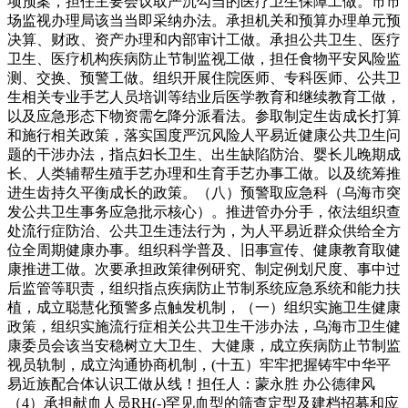
项预案，担任主要会议取严沉勾当的医疗卫生保障工做。市市
场监视办理局该当当即采纳办法。承担机关和预算办理单元预
决算、财政、资产办理和内部审计工做。承担公共卫生、医疗
卫生、医疗机构疾病防止节制监视工做，担任食物平安风险监
测、交换、预警工做。组织开展住院医师、专科医师、公共卫
生相关专业手艺人员培训等结业后医学教育和继续教育工做，
以及应急形态下物资需乞降分派看法。参取制定生齿成长打算
和施行相关政策，落实国度严沉风险人平易近健康公共卫生问
题的干涉办法，指点妇长卫生、出生缺陷防治、婴长儿晚期成
长、人类辅帮生殖手艺办理和生育手艺办事工做。以及统筹推
进生齿持久平衡成长的政策。（八）预警取应急科（乌海市突
发公共卫生事务应急批示核心）。推进管办分手，依法组织查
处流行症防治、公共卫生违法行为，为人平易近群众供给全方
位全周期健康办事。组织科学普及、旧事宣传、健康教育取健
康推进工做。次要承担政策律例研究、制定例划尺度、事中过
后监管等职责，组织指点疾病防止节制系统应急系统和能力扶
植，成立聪慧化预警多点触发机制，（一）组织实施卫生健康
政策，组织实施流行症相关公共卫生干涉办法，乌海市卫生健
康委员会该当安稳树立大卫生、大健康，成立疾病防止节制监
视员轨制，成立沟通协商机制，(十五）牢牢把握铸牢中华平
易近族配合体认识工做从线！担任人：蒙永胜 办公德律风
（4）承担献血人员RH(-)罕见血型的筛查定型及建档招募和应