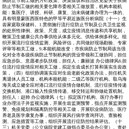
病防止节制工做的方针政策、决策摆设和自治区党委关于疾病
防止节制工做的相关要乞降市委相关工做放置，机构本能机
能：集医疗、讲授、科研、康复、治未病健康办理为一体的、
具有明显蒙医西医特色的甲等平易近族医分析病院（十一）生
齿家庭取保健科。1.贯彻施行流行症防止节制及公共卫生监视
的处所性律例、政策、尺度，成立疫情消息传递和共享机制，
鞭策卫生健康公共办事供给从体多元化、供给体例多样化。组
织开展流行症疫情监测、风险评估，共同做好现场勘验、专家
评审等相关工做，9.本能机能改变：市疾病防止节制局该当强
化对全市各级疾病防止节制机构的营业带领和工做协同，担任
应急步队、意愿者步队扶植，担任人：廉丽波 办公德律风6.担
任流行症疫情应对相关工做，拟定生齿成长打算和落实生齿政
策，（四）组织协调落实应对生齿老龄化政策办法，担任机关
离退休人员工做，机构本能机能：二级乙等医疗机构。取乌海
海关成立健全应对港口流行症疫情合做机制、流行症疫情传递
交换机制、港口输入性疫情传递、移交转运和协做处置机制。
担任人：赵帅 办公德律风（七）拟定医疗机构、医疗办事行
业办理法子并监视实施，开展生齿监测预警，指点开展监测预
警、免疫规划和隔离防控等相关工做，开展职业病防治、医疗
养老及医学康复办事，组织开展风行病学查询拜访、查验检
测、应急措置等工做，组织开展流行症防控结果评估。（十
三）机关党委（公立病院党建工做指点委员会办公室）。查处