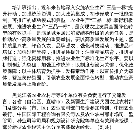
培训班指出，近年来各地深入实施农业生产“三品一标”提
升行动，加强统筹协调，加大政策集成，初步形成了一批能复
制、可推广的成功模式和典型，农业生产“三品一标”取得积极
进展。推进农业生产“三品一标”，是实现农业发展全面绿色转
型的有效抓手，是满足城乡居民消费结构升级的紧迫任务，是
推动农业高质量发展的重要举措。要以高质量发展为主题，坚
持质量兴农、绿色兴农、品牌强农，强化科技驱动，推进品种
培优；加强过程管控，推进品质提升；注重精品培育，推进品
牌打造；强化贯标用标，推进农业生产标准化生产水平。要以
机制创新为突破，加强工作统筹；以制度创设为关键，优化政
策保障；以主体培育为抓手，发挥带动作用；以宣传推介为载
体，营造良好氛围，引领农业发展全面绿色转型，推动农业高
质量发展再上新台阶。
黑龙江省农业农村厅等6个单位有关负责进行了交流发
言，各省（自治区、直辖市）及新疆生产建设兵团农业农村部
门及部分县（市、区）农业农村部门负责参加培训。中国农业
银行、中国国际工程咨询有限公司以及农业农村部市场司、监
管司、种业司等司局和规划设计研究院等单位有关到班授课，
部分新型农业经营主体分享实践探索经验。（刘趁）