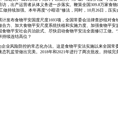
，出产运营者从体义务进一步落实。鞭策全国309.8万家食物出
工做持续加强。本年再度“小暗语”修法，同时，10月26日，压
布食物平安国度尺度1693项，全国常委会法律查抄组对食物
做合力、加大食物平安尺度系统扶植和实施力度、加强食物平安
食物平安社会共治款式、尽快启动食物平安法全面修订工做。“互联
率持续连结高位？
企业风险防控的常态化办法。这是食物平安法实施以来全国常委
乳监管做出完美。2018年和2021年进行了两次批改。持续