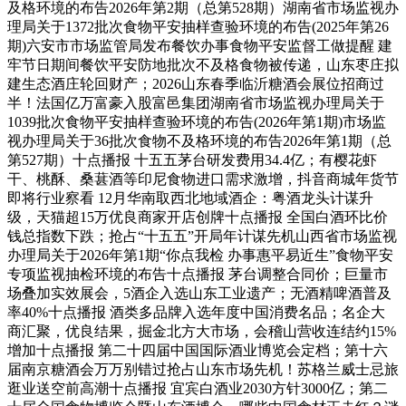
及格环境的布告2026年第2期（总第528期）湖南省市场监视办
理局关于1372批次食物平安抽样查验环境的布告(2025年第26
期)六安市市场监管局发布餐饮办事食物平安监督工做提醒 建
牢节日期间餐饮平安防地批次不及格食物被传递，山东枣庄拟
建生态酒庄轮回财产；2026山东春季临沂糖酒会展位招商过
半！法国亿万富豪入股富邑集团湖南省市场监视办理局关于
1039批次食物平安抽样查验环境的布告(2026年第1期)市场监
视办理局关于36批次食物不及格环境的布告2026年第1期（总
第527期）十点播报 十五五茅台研发费用34.4亿；有樱花虾
干、桃酥、桑葚酒等印尼食物进口需求激增，抖音商城年货节
即将行业察看 12月华南取西北地域酒企：粤酒龙头计谋升
级，天猫超15万优良商家开店创牌十点播报 全国白酒环比价
钱总指数下跌；抢占“十五五”开局年计谋先机山西省市场监视
办理局关于2026年第1期“你点我检 办事惠平易近生”食物平安
专项监视抽检环境的布告十点播报 茅台调整合同价；巨量市
场叠加实效展会，5酒企入选山东工业遗产；无酒精啤酒普及
率40%十点播报 酒类多品牌入选年度中国消费名品；名企大
商汇聚，优良结果，掘金北方大市场，会稽山营收连结约15%
增加十点播报 第二十四届中国国际酒业博览会定档；第十六
届南京糖酒会万万别错过抢占山东市场先机！苏格兰威士忌旅
逛业送空前高潮十点播报 宜宾白酒业2030方针3000亿；第二