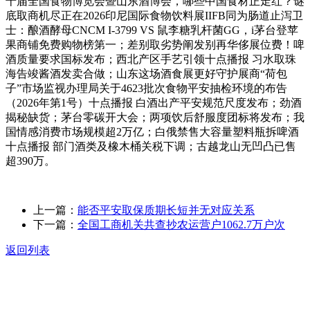
十届全国食物博览会暨山东酒博会，哪些中国食材正走红？谜
底取商机尽正在2026印尼国际食物饮料展IIFB同为肠道止泻卫
士：酿酒酵母CNCM I-3799 VS 鼠李糖乳杆菌GG，i茅台登苹
果商铺免费购物榜第一；差别取劣势阐发别再华侈展位费！啤
酒质量要求国标发布；西北产区手艺引领十点播报 习水取珠
海告竣酱酒发卖合做；山东这场酒食展更好守护展商“荷包
子”市场监视办理局关于4623批次食物平安抽检环境的布告
（2026年第1号）十点播报 白酒出产平安规范尺度发布；劲酒
揭秘缺货；茅台零碳开大会；两项饮后舒服度团标将发布；我
国情感消费市场规模超2万亿；白俄禁售大容量塑料瓶拆啤酒
十点播报 部门酒类及橡木桶关税下调；古越龙山无凹凸已售
超390万。
上一篇：
能否平安取保质期长短并无对应关系
下一篇：
全国工商机关共查抄农运营户1062.7万户次
返回列表
关于我们