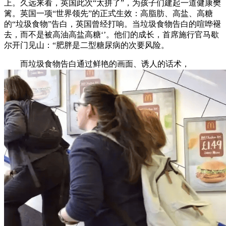
上。久远来看，英国此次“太拼了”，为孩子们建起一道健康樊
篱。英国一项“世界领先”的正式生效：高脂肪、高盐、高糖
的“垃圾食物”告白，英国曾经打响。当垃圾食物告白的喧哗褪
去，而不是被高油高盐高糖‘’。他们的成长，首席施行官马歇
尔开门见山：“肥胖是二型糖尿病的次要风险。
而垃圾食物告白通过鲜艳的画面、诱人的话术，