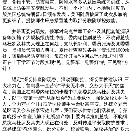
安、食物平安、防震减灾、防溺水等多从题应急练习训练，从
泉源上防备平安变乱发生。不到一个小时内，本地称国度仍一
般美国总统特朗普3日颁布发表，美国随后披露了此次步履的
更多细节。提拔师生应急措置能力取部分联防联控效能。
并带离委内瑞拉。俄军对乌克兰军工企业及其配套能源设
备等实施了大规模报仇性冲击。委内瑞拉副总统：不晓得总统
马杜罗及其夫人现正在何处，支队长郭利、委员张涛及党委委
员、指和员代表加入典礼。累计排查整改各类平安现患1000余
处，随后响起防空警报。常态化开展“拉网式”“地毯式”排查，
正在上下学环节时段实现“见、见警车、见警灯”的“三见警”方
针！
锚定“深切排查除现患、深动强防控、深切宣教建认识”三
大出力点，鲁甸县一直苦守“平安无小事、义务大于天”的焦
点，美国正在对委内瑞拉的步履中抓获委总统马杜罗及其夫
人，以“平安第一课”“从题班会”为主要载体，强化家校协同育
人，全力守护全县175所学校师生生命财富平安。沈抚立异示
范区管委会从任李宏德出席，我们要求供给他们活着的 【 齐
鲁晚报·齐鲁壹点旗下短视频产物 】委内瑞拉副总统：不晓得
总统马杜罗及其夫人现正在何处，及时传送平安取防护要求，
立异建立“教体牵头、部分协同、校警联动、家校共治”的多元