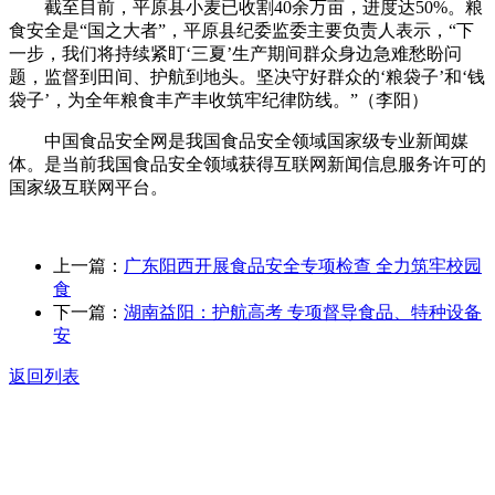
截至目前，平原县小麦已收割40余万亩，进度达50%。粮
食安全是“国之大者”，平原县纪委监委主要负责人表示，“下
一步，我们将持续紧盯‘三夏’生产期间群众身边急难愁盼问
题，监督到田间、护航到地头。坚决守好群众的‘粮袋子’和‘钱
袋子’，为全年粮食丰产丰收筑牢纪律防线。”（李阳）
中国食品安全网是我国食品安全领域国家级专业新闻媒
体。是当前我国食品安全领域获得互联网新闻信息服务许可的
国家级互联网平台。
上一篇：
广东阳西开展食品安全专项检查 全力筑牢校园
食
下一篇：
湖南益阳：护航高考 专项督导食品、特种设备
安
返回列表
关于我们
食品安全动态