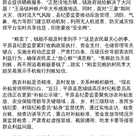
群众提供晒粮服务。“正愁没地方晒，镇政府就给解决了大问
题！”王庙镇种粮户辛大爷感激地说。同时，面对“三夏”期间
火灾、强对流天气风险，县纪委监委推动应急管理、消防、气
象、电力等部门建立联动机制，利用无人机巡查、防灾减灾指
挥平台实时共享信息，织密夏收“安全网”。
“粮卖了，钱能不能及时拿到手？”这是农民最关心的事。
平原县纪委监委紧盯收购政策执行、资金支付、仓储管理等关
键点，实施全程动态监督，严查打白条、压级压价等损害农民
利益行为，确保农民卖上“放心粮”“满意粮”。“售粮款当天就
到账，再不用追着粮贩要钱了，踏实！”刚卖完粮的村民李大
姐笑着展示手机银行到账短信。
惠农补贴是否精准、及时发放，关系种粮积极性。“现在
补贴发得明明白白。”近日，平原县恩城镇高庄村纪检委员高
志强正在更新“补贴公示墙”。平原县纪委监委聚焦涉农补贴发
放、农业保险理赔等关键领域，县、乡、村三级联动，发挥乡
镇纪委、村级纪检委员“贴身”监督优势。通过实地走访、核查
台账、抽查访谈等方式，重点对补贴标准、资金发放等情况开
展监督检查，严肃查处虚报冒领、截留挪用、吃拿卡要等侵害
群众利益问题。