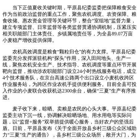
当下正值夏收关键时期，平原县纪委监委把保障粮食安全
作为当前政治监督的重点工作，聚焦农机调度、农资保障、粮
食收储、惠农资金管理等关键环节，整合“室组地”监督力量，
建立专项监督、日常监督等各类监督贯通协调机制，压紧压实
相关职能部门主体责任、乡镇属地责任等，为全县89.07万亩
小麦稳产增收提供保障。
农机高效调度是粮食“颗粒归仓”的有力支撑。平原县纪委
监委充分发挥派驻机构“探头”作用，深入田间地头、生产一
线，聚焦农机安全生产、技术指导、农机调度等重点环节开展
靶向监督，推动涉农职能部门设立24小时热线服务电话，成立
4个技术服务队，在京台高速公路两个出口设立小麦机收跨区
作业服务站，为跨区作业农机手提供便利服务。目前全县可投
入作业的小麦联合收获机达2300余台，确保“三夏”生产有序推
进。
麦子收下来，晾晒、卖粮是农民的心头大事。平原县纪委
监委主动下沉一线，协调解决晾晒场地、用水用电等实际问
题，以“监督+服务”双举措提供暖心服务，当好农户的坚强后
盾。日前，平原县发布《关于全面开放县乡村三级公众区域助
力“三夏”生产的通告》，县乡村三级公众场所，敞开大门，为