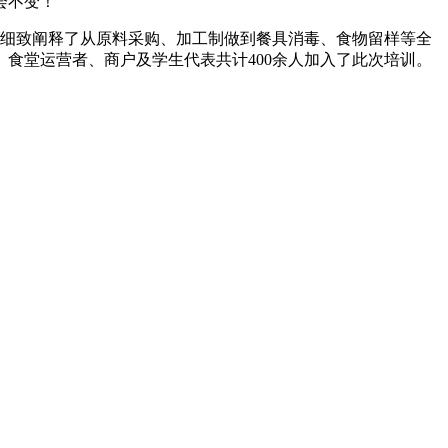
会不变！
训细致阐释了从原料采购、加工制做到餐具消毒、食物留样等全
食堂运营者、商户及学生代表共计400余人加入了此次培训。